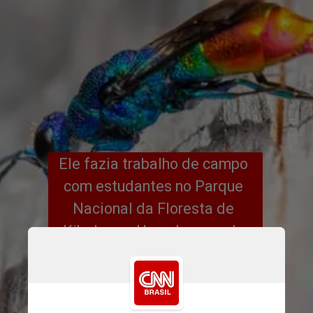
Ele fazia trabalho de campo 
com estudantes no Parque 
Nacional da Floresta de 
Kibale, em Uganda, quando 
encontrou o animal. A última 
aparição documentada de um 
inseto desse grupo aconteceu 