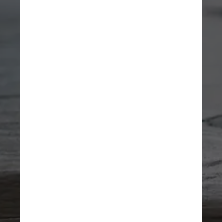
masculino em formato 
parcial de folha, pertence ao 
raro gênero Phlogis