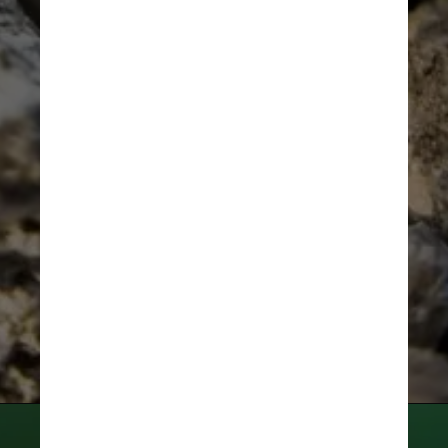
“Encontrar essa nova espécie é 
uma conquista única na vida, 
especialmente porque seu 
‘parente’ mais próximo foi visto 
pela última vez em outro país, 
mais de 50 anos atrás”, afirma 
Helden em comunicado