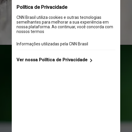
em 1969, na República 
Centro-Africana
Imagem ilustrativa/Unsplash
O inseto, que tem um brilho 
metálico, cerca de 6,5 
milímetros de comprimento 
(portanto, menor que as 
cigarras) e órgão reprodutor 