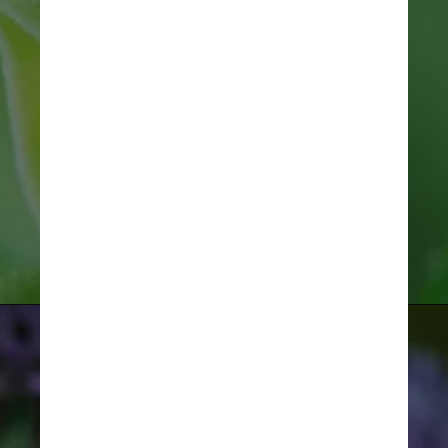
Helden reforça que, além de ser 
raro e de aparência incomum, o 
espécime possui hábitos e 
características biológicas ainda 
não conhecidos pela 
comunidade científica
Imagem ilustrativa/Unsplash