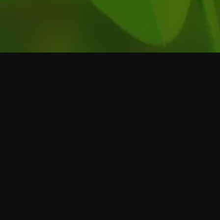
Opening
https://www.cnnbrasil.com.br/tecnologia/cientistas-descobrem-nova-especie-de-inseto-em-uganda/