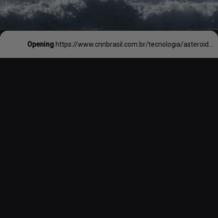
Opening
https://www.cnnbrasil.com.br/tecnologia/asteroide-que-eliminou-dinossauros-tambem-desencadeou-tsunami-global-diz-estudo/