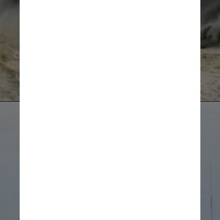
impacto de Chicxulub a ser 
publicada em uma revista 
científica revisada por pares, 
de acordo com os autores
Imagem ilustrativa/Unsplash
O tsunami foi poderoso o 
suficiente para criar ondas 
gigantescas com mais de um 
quilômetro de altura e 