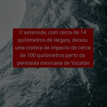
O asteroide, com cerca de 14 
quilômetros de largura, deixou 
uma cratera de impacto de cerca 
de 100 quilômetros perto da 
península mexicana de Yucatán