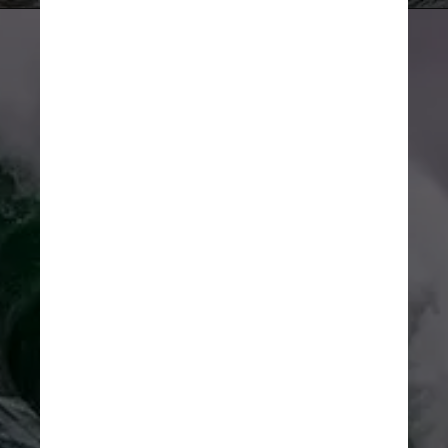
Imagem ilustrativa/Unsplash
“Este tsunami foi forte o 
suficiente para perturbar e 