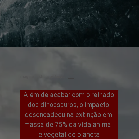
Imagem ilustrativa/Unsplash
Além de acabar com o reinado 
dos dinossauros, o impacto 
desencadeou na extinção em 
massa de 75% da vida animal 
e vegetal do planeta