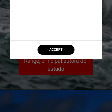
erodir sedimentos em 
bacias oceânicas do outro 
lado do globo, deixando 
uma lacuna nos registros 
sedimentares ou uma 
confusão de sedimentos 
mais antigos”, disse Molly 
Range, principal autora do 
estudo