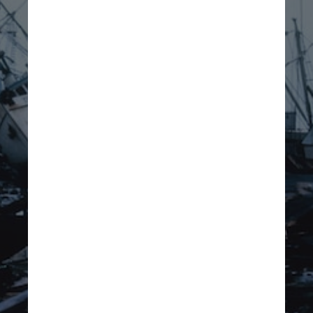
vasculhar o fundo do oceano a 
milhares de quilômetros de 
onde o asteroide atingiu, de 
acordo com o estudo