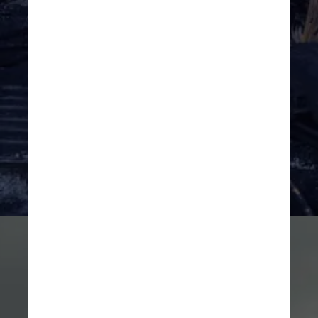
encontraram evidências para 
apoiar suas descobertas 
sobre o caminho e a força do 
tsunami estudando 120 
núcleos de sedimentos 
oceânicos de todo o mundo
Imagem ilustrativa/Unsplash