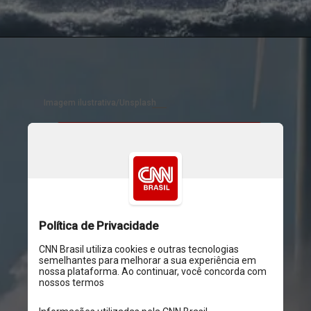
Imagem ilustrativa/Unsplash
Quando o objeto atingiu a 
Terra, houve uma série de 
eventos cataclísmicos. As 
temperaturas globais 
flutuaram; nuvens de 
aerossol, fuligem e poeira 
enchiam o ar; e incêndios 
florestais começaram