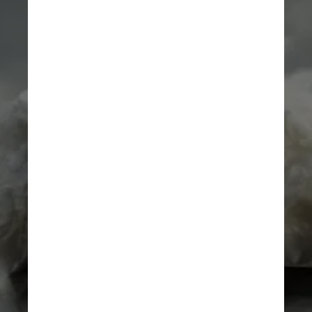
É a primeira simulação global 
do tsunami causado pelo 