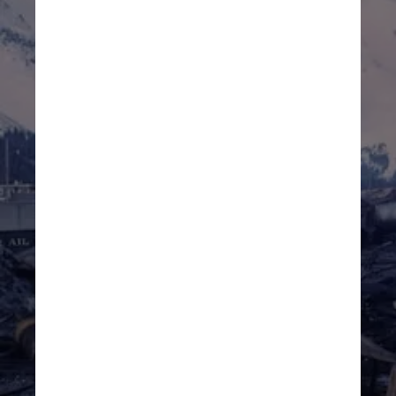
Imagem ilustrativa/Unsplash
Pesquisadores começaram a 
entender melhor o tsunami e 
seu alcance por meio de 
modelagem. Eles 