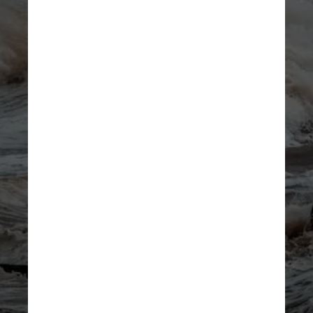
Ele efetivamente limpou o 
registro de sedimentos do 
que aconteceu antes do 
evento, bem como durante ele