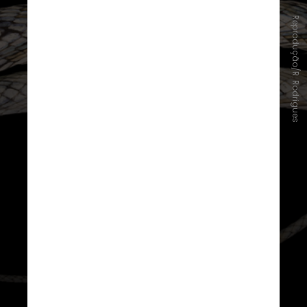
Reprodução/R. Rodrigues
Naquela época, nenhuma
investigação adicional foi realizada,
o que levou Nelson e seu colega
Daniel Fernandes a atribuir
provisoriamente esses espécimes a
uma outra espécie, até que um
estudo mais completo de sua
variação pudesse ser realizado