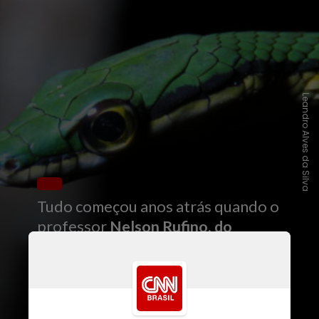
Leandro Alves da Silva
Tudo começou anos atrás quando o
professor
Nelson Rufino, do
Instituto de Biociências da UFMS
,
notou uma faixa depois dos olhos e
um padrão de cores diferente em
serpentes do gênero
Leptophis