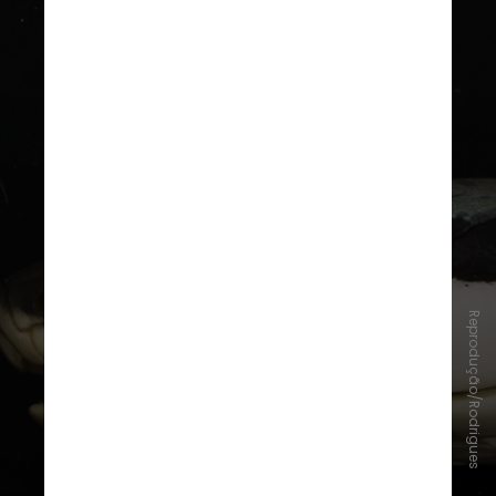
Reprodução/Rodrigues
A faixa preta bilateral é uma
característica que diferencia essa