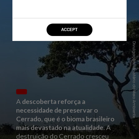
Divulgação/Ministério do Meio Ambiente
A
descoberta reforça a
necessidade de preservar o
Cerrado, que é o bioma brasileiro
mais devastado na atualidade
. A
destruição do Cerrado cresceu