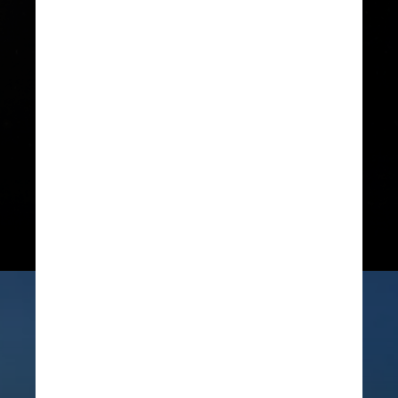
de outras espécies de cobras-
papagaio. “Ela tem essa faixa preta
que atravessa os olhos e se
prolonga pelo corpo, o que não
acontece em outras espécies”,
afirma Diego Santana, professor do
Inbio