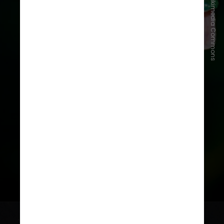
Bernard DUPONT/Wikimedia Commons
Outros estudos realizados nos
anos seguintes com indivíduos com
padrão listrado de
Leptophis
revelou a existência de uma espécie
não descrita, aparentemente
endêmica do Cerrado