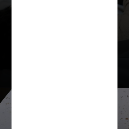
até que
outras empresas lancem
suas próprias versões capazes de
produzir imagens fiéis à realidade