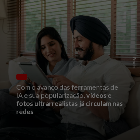
P
e
x
l
s
e
Com o avanço das ferramentas de
IA e sua popularização,
vídeos e
fotos ultrarrealistas já circulam nas
redes