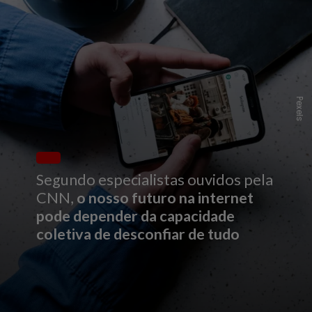
P
e
x
l
s
e
Segundo especialistas ouvidos pela
CNN
,
o nosso futuro na internet
pode depender da capacidade
coletiva de desconfiar de tudo