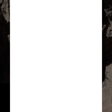
Agora, os pesquisadores querem
determinar a data exata em que
o cometa teria caído na Terra,
mas acredita-se que o impacto