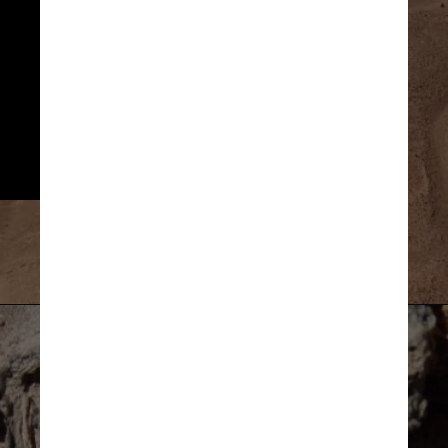
Os surpreendentes campos de
vidro se estendem por uma
área a leste do planalto
Pampa del Tamarugal,
localizado entre a Cordilheira
dos Andes e a Cordilheira da
Costa do Pacífico Sul
Reprodução / Geology