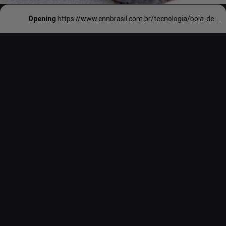
Opening
https://www.cnnbrasil.com.br/tecnologia/bola-de-fogo-transformou-quilometros-do-deserto-mais-seco-do-mundo-em-vidro/#:~:text=A%20pesquisa%20foi%20publicada%20ter%C3%A7a,se%20estendem%20por%2075%20quil%C3%B4metros.