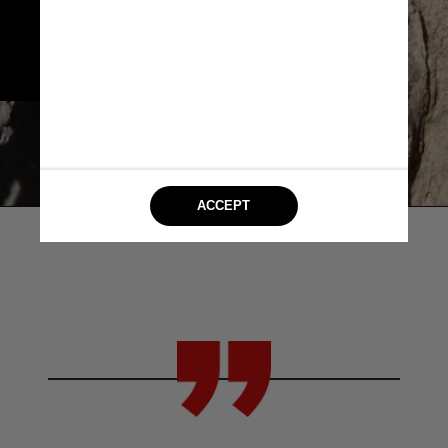
ocorreu na mesma época em que
os grandes mamíferos
desapareceram da área
Reprodução / Geology