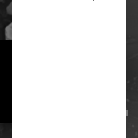
Os minerais presentes no vidro
combinaram com partículas
retiradas do cometa Wild 2,
coletadas pela NASA. Os
pesquisadores estão confiantes
de que eles são o que sobrou
depois que um cometa
semelhante ao Wild 2 explodiu
sobre a areia e a derreteu
Reprodução / Geology