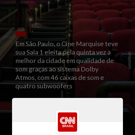
Em São Paulo, o Cine Marquise teve
sua Sala 1 eleita pela quinta vez a
Unsplash
melhor da cidade em qualidade de
som graças ao sistema Dolby
Atmos, com 46 caixas de som e
quatro subwoofers