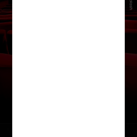
Unsplash
experiência sonora aumenta o
envolvimento emocional ao
reproduzir o áudio de forma mais
próxima à maneira como o cérebro
humano percebe o ambiente