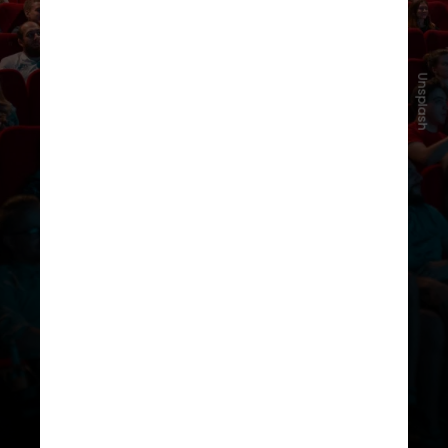
Unsplash
Diferente do som surround
tradicional, a tecnologia cria um
ambiente tridimensional, fazendo o
espectador sentir que está dentro
da cena