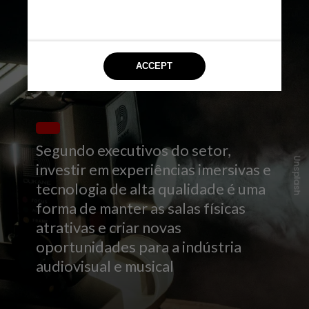
Segundo executivos do setor,
Unsplash
investir em experiências imersivas e
tecnologia de alta qualidade é uma
forma de manter as salas físicas
atrativas e criar novas
oportunidades para a indústria
audiovisual e musical