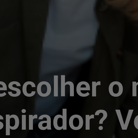
scolher o 
spirador? V