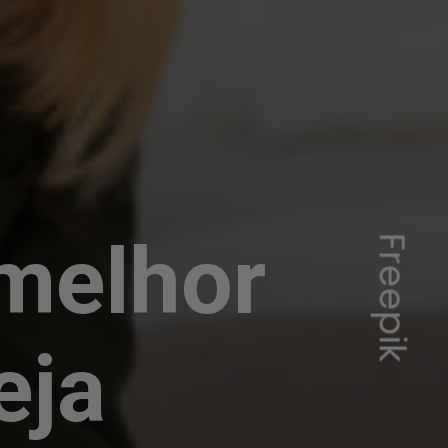
melhor
Freepik
eja