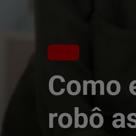
Como e
robô a