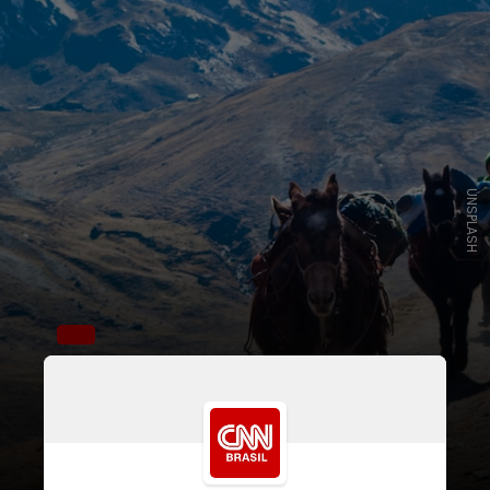
UNSPLASH
Crescem até 5 mil metros acima do
nível do mar, são as árvores de
maior altitude do mundo e são
conhecidas por absorver e reter