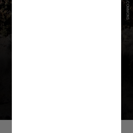
WIKIMEDIA COMMONS
No passado, as florestas de
polylepis cobriam vastas áreas da
cordilheira, mas, hoje, após
centenas de anos
de desmatamento, restam apenas
500 mil hectares, entre 1% e 10%
da floresta original