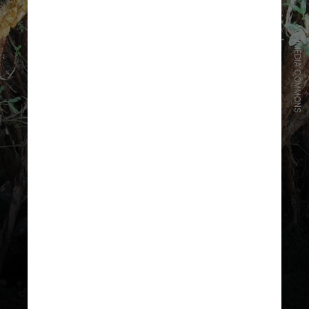
WIKIMEDIA COMMONS
Lentamente, elas liberam essa água
através do musgo esponjoso que
cobre as árvores, alimentando os
riachos de montanha e, depois, as
nascentes do rio Amazonas