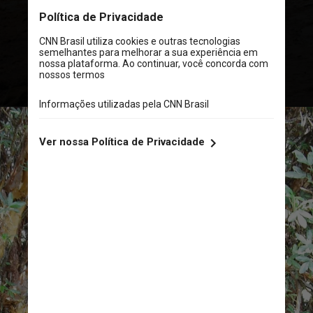
água das nuvens e das geleiras
derretidas dos Andes