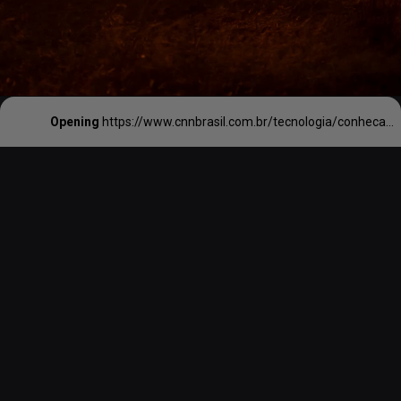
Opening
https://www.cnnbrasil.com.br/tecnologia/conheca-girafa-rara-e-sem-manchas-que-nasceu-em-zoologico-nos-estados-unidos/