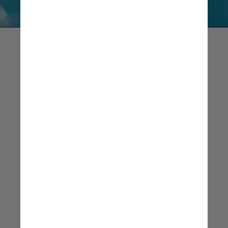
A cobertura internacional 
da nossa girafa bebê 
sem manchas criou 
um holofote muito necessário 
na conservação da girafa. 