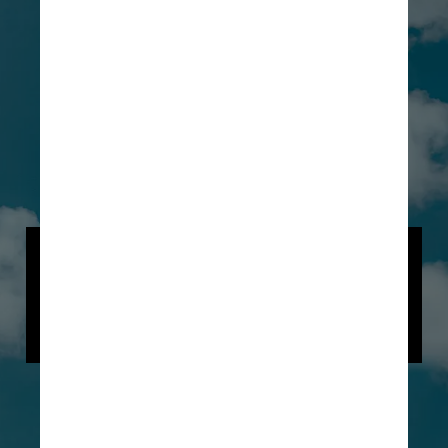
A administração do zoo espera 
que o frenesi pelo animal, nascido 
em 31 de julho, seja uma maneira 
de incentivar a proteção das girafas
Unsplash