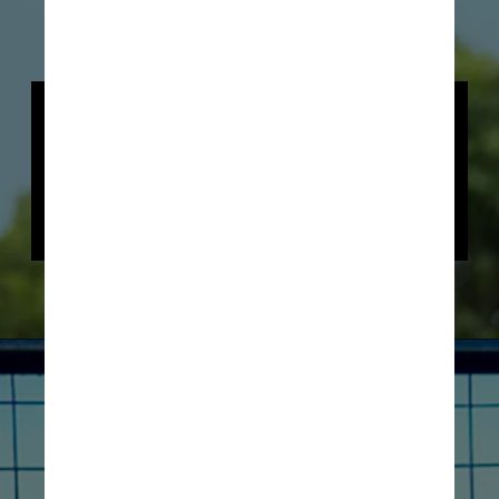
A aparência manchada das girafas 
é uma maneira de camuflagem, para 
sobrevivência. A superfície também 
tem um sistema de vasos 
sanguíneos especial, que libera calor