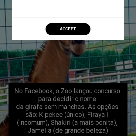
No Facebook, o Zoo lançou concurso 
para decidir o nome 
da girafa sem manchas. As opções 
são: Kipekee (único), Firayali 
(incomum), Shakiri (a mais bonita), 
Jamella (de grande beleza)