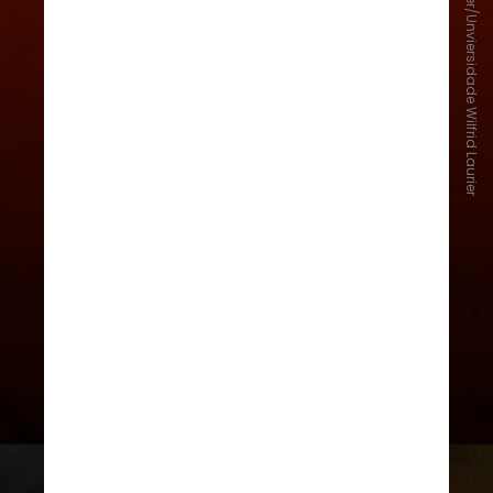
Noam Miller e Morgan Skinner/Unviersidade Wilfrid Laurier
O estudo para investigar se pítons-
reais podem ter colegas e formar
(literalmente) laços entre si
começou em março de 2020,
quando Skinner e sua colega
Tamara Kumpan, colocaram seis
pítons em um espaço amplo por
dez dias