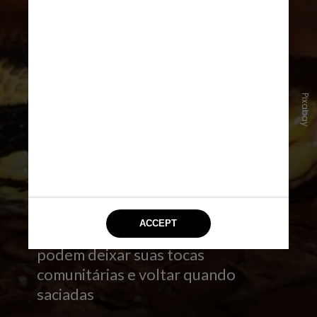
Pixabay
Mas, mesmo reconhecendo que a
sociabilidade das pítons seja uma
consequência do cativeiro, a equipe
argumenta que, como esses répteis
fazem refeições substanciais,
podem deixar suas tocas
comunitárias e voltar quando
saciadas