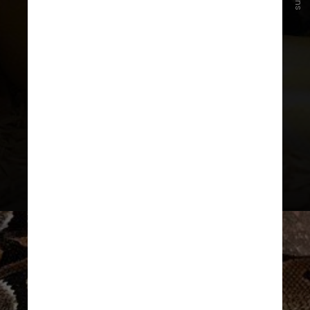
população foi dividida em abrigos
de plástico individuais. Logo, a
equipe se surpreendeu quando
rapidamente as cobras se juntaram
em um único abrigo, passando 60%
do tempo juntas