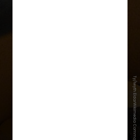
Ty/lwyth EldarWikimedia Commons
Constituída por machos e fêmeas, a