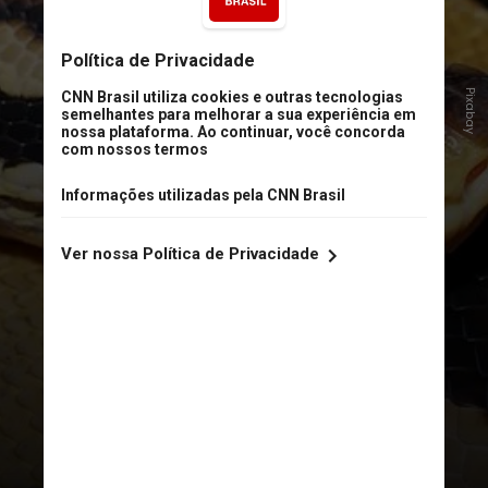
Pixabay
Para surpresa de muita gente (e
alegria das pítons), no entanto, em
um estudo publicado
recentemente na revista
Behavioral Ecology and
Sociobiology, mostrou que essas
pítons (
Python regius
) são bem mais
gregárias do que se pensava