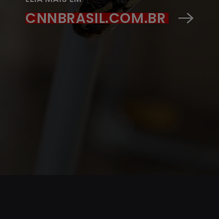
CNNBRASIL.COM.BR