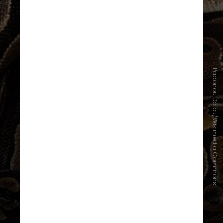
Padonou Dotou/Wikimedia Commons
Skinner sempre as perturbava, ora
separando-as, colocando-as no
meio do espaço de confinamento
ou tirando algumas pítons do
abrigo comum e colocando-as em