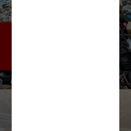
Significa o terceiro maior ano 
já registrado e quase o dobro 
da ajuda total doada por 
nações ricas a países mais 
pobres no mesmo ano
Marcin Jozwiak/Pexels