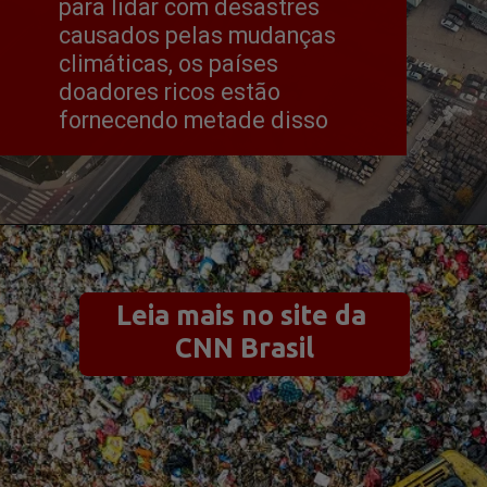
para lidar com desastres 
causados ​​pelas mudanças 
climáticas, os países 
doadores ricos estão 
fornecendo metade disso
Leia mais no site da 
CNN Brasil