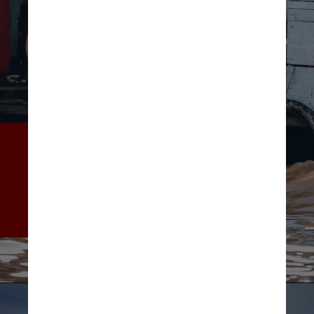
Em 2021, o custo econômico 
de eventos climáticos 
extremos foi de 
aproximadamente US$ 329 
bilhões em todo o mundo