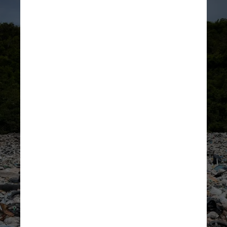
Leonid Danilov/Pexels