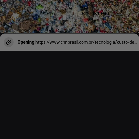
Tom Fisk/Pexels
Opening
https://www.cnnbrasil.com.br/tecnologia/custo-de-ajudar-paises-afetados-pela-crise-climatica-e-800-maior-do-que-20-anos-atras/