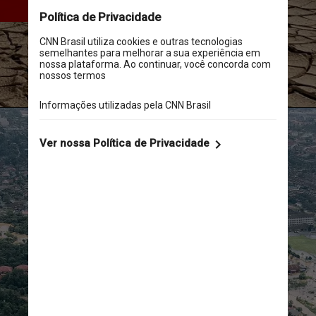
do que há 20 anos
Pixabay/Pexels
Pok Rie/Pexels