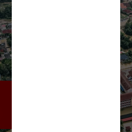
Além disso, as nações 
doadoras também não estão 
conseguindo acompanhar os 
custos impressionantes da 
crise climática