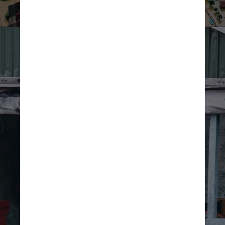
Hitesh Choudhary/Pexels