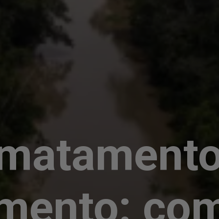
matamento
mento: co