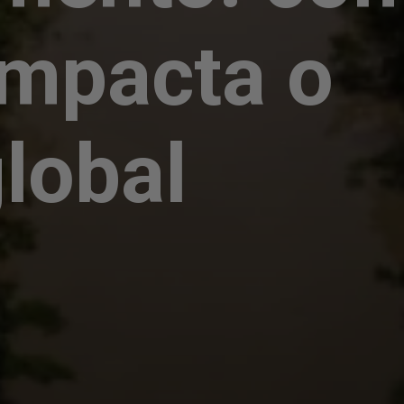
impacta o
lobal