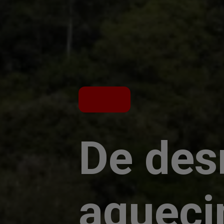
De des
aqueci