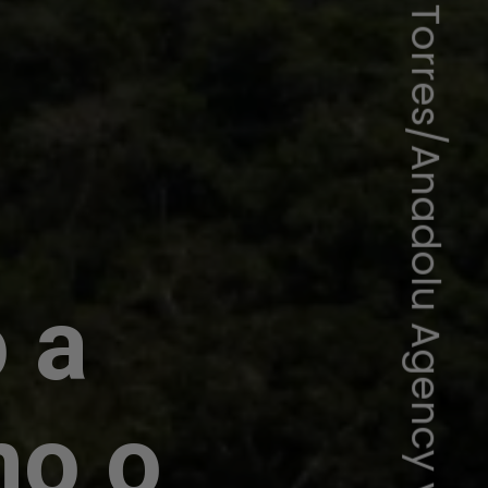
Juancho Torres/Anadolu Agency via Getty Images
 a
mo o