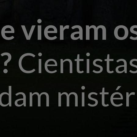
e vieram o
s?
Cientista
dam mistér