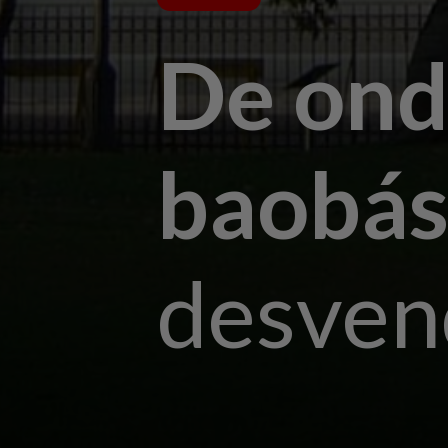
De ond
baobá
desven