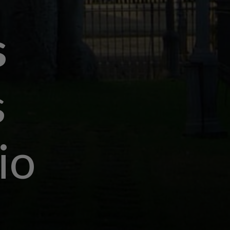
s
s
io