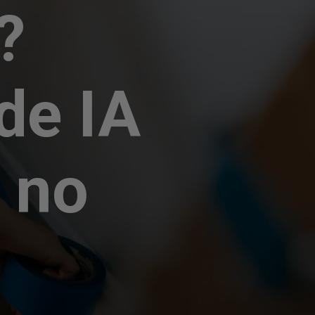
?
de IA
 no