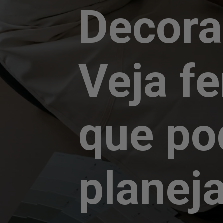
Decora
Veja f
que po
planej