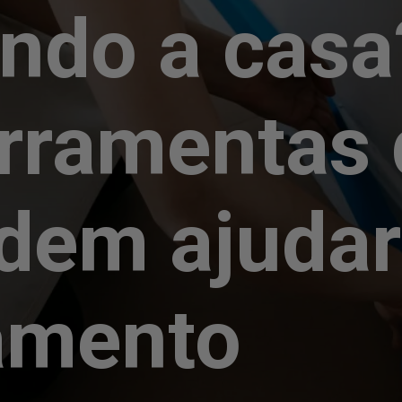
ndo a casa
erramentas 
dem ajudar
amento