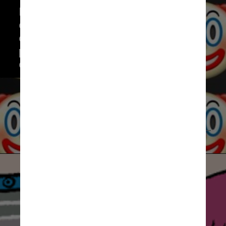
Hoje, o mais difícil de entender 
é o palhaço. Algumas pessoas 
estão cada vez mais o usam 
para expressar que se sentem 
enganadas, de forma irônica
Emojipedia
6