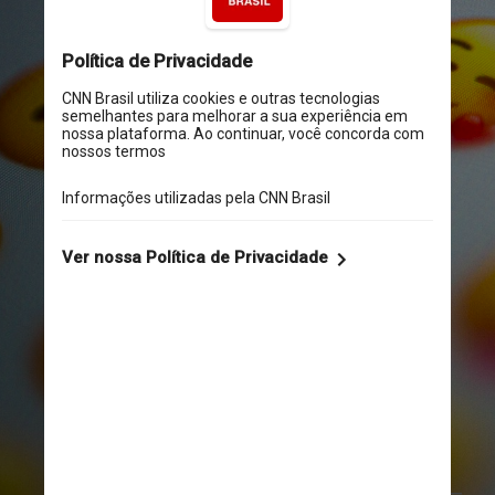
A Apple foi a primeira a 
trazer os emojis para seu 
sistema operacional em 
2010, renovados no design 
e com mais opções
Unsplash