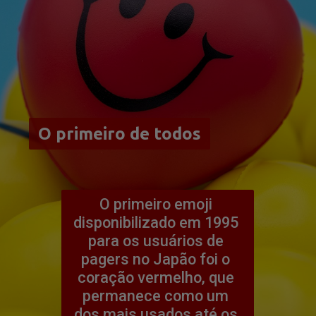
O primeiro de todos
O primeiro de todos
O primeiro emoji 
disponibilizado em 1995 
para os usuários de 
pagers no Japão foi o 
coração vermelho, que 
permanece como um 
dos mais usados até os 