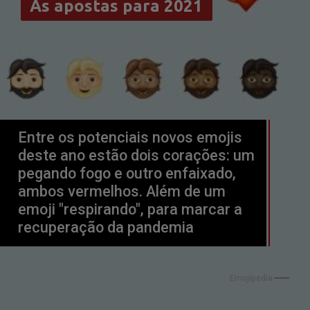
As apostas para 2021
As apostas para 2021
Entre os potenciais novos emojis 
deste ano estão dois corações: um 
pegando fogo e outro enfaixado, 
ambos vermelhos. Além de um 
emoji "respirando", para marcar a 
recuperação da pandemia
Emojipedia