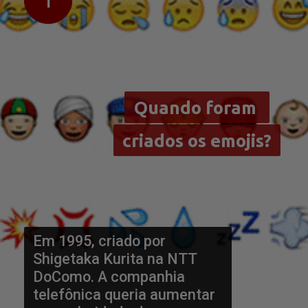
Quando foram 
Quando foram 
criados os emojis?
criados os emojis?
Em 1995, criado por 
Shigetaka Kurita na NTT 
DoComo. A companhia 
telefônica queria aumentar 