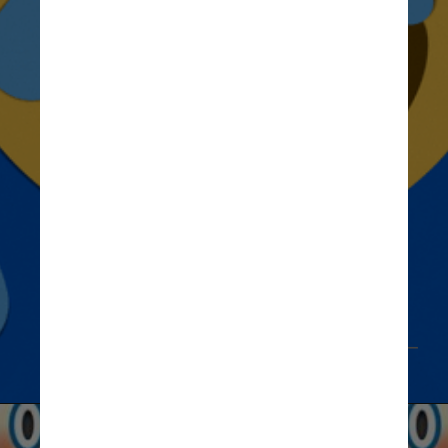
O emoji mais usado 
atualmente é o sorriso com 
lágrimas, segundo pesquisa 
anual da Adobe, que monitorou 
7 mil usuários de smartphones
Giphy