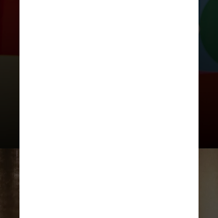
Nem todo mundo consegue fazer
isso, mas desligar as notificações é
uma ação simples que pode ajudar a
evitar a tentação de olhar o celular
a todo momento