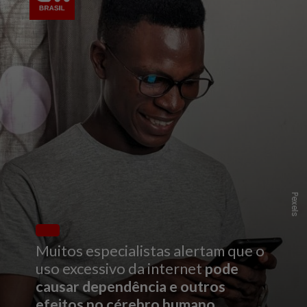
P
e
x
e
l
s
Muitos especialistas alertam que o
uso excessivo da internet
pode
causar dependência e outros
efeitos no cérebro humano