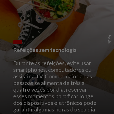
P
e
x
e
l
s
Refeições sem tecnologia
Durante as refeições, evite usar
smartphones, computadores ou
assistir à TV. Como a maioria das
pessoas se alimenta de três a
quatro vezes por dia, reservar
esses momentos para ficar longe
dos dispositivos eletrônicos pode
garantir algumas horas do seu dia