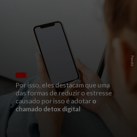
P
e
x
e
l
s
Por isso, eles destacam que uma
das formas de reduzir o estresse
causado por isso é adotar
o
chamado detox digital