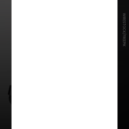
WIRESTOCK/FREEPIK
As gravadoras dizem em um
documento judicial que o chatbot
Claude, da Anthropic, foi
programado para gerar letras de
músicas cujos direitos autorais elas
detêm