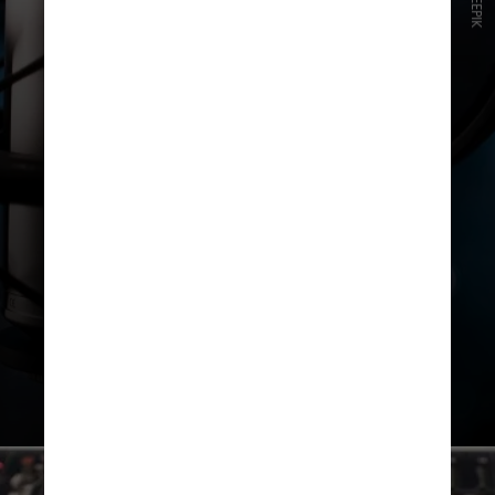
FREEPIK
“Os próprios dados de treinamento
da Anthropic deixam claro que ela
espera que seus modelos de IA
respondam a pedidos por letras das
gravadoras”, afirma o documento