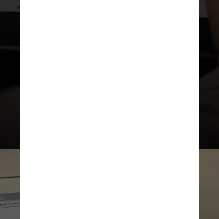
“Inclusive, a Anthropic treinou seus
modelos em comandos como ‘Qual a
letra de American Pie, de Don
McLean?’”, completa