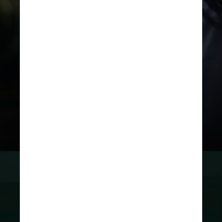
responsáveis, restrição de
publicidade direcionada e
ferramentas de controle parental
ativadas por padrão, além de
multas que podem chegar a R$ 50
milhões