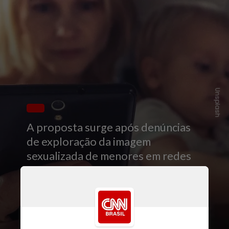
Unsplash
A proposta surge após denúncias
de exploração da imagem
sexualizada de menores em redes
sociais ganharem repercussão