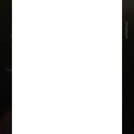
Unsplash
O texto determina que plataformas
digitais adotem medidas para
prevenir acesso de crianças a
conteúdos nocivos, como
pornografia, jogos de azar,
incentivo ao suicídio e
cyberbullying