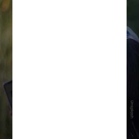
Unsplash
As obrigações incluem verificação
de idade, contas vinculadas a