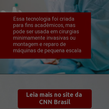
Essa tecnologia foi criada 
para fins acadêmicos, mas 
pode ser usada em cirurgias 
minimamente invasivas ou 
montagem e reparo de 
máquinas de pequena escala
Leia mais no site da 
CNN Brasil