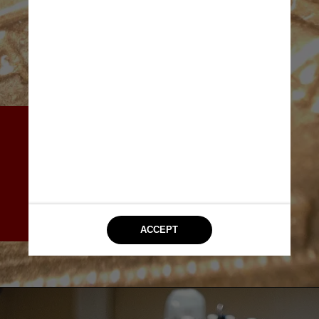
Os robôs, feitos de uma liga 
maleável com memória de 
forma, começam como 
objetos planos com as pernas 
e os braços dobrados para 
que consigam ficar de pé