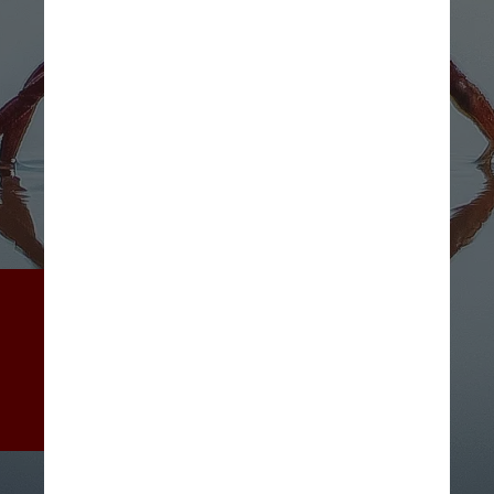
O movimento lateral dos 
caranguejos serviu de 
inspiração por trás dos robôs, 
que também podem torcer, 
girar e pular
Rompalli Harish/Pexels