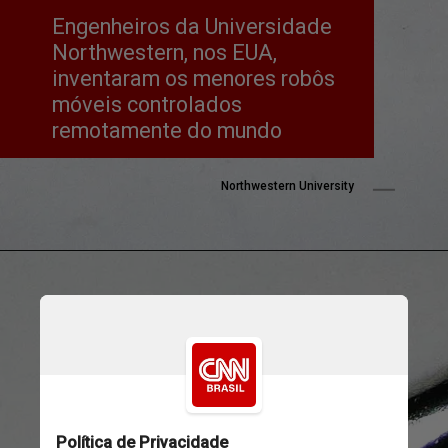
Engenheiros da Universidade 
Northwestern, nos EUA, 
inventaram os menores robôs 
móveis controlados 
remotamente do mundo
Northwestern University