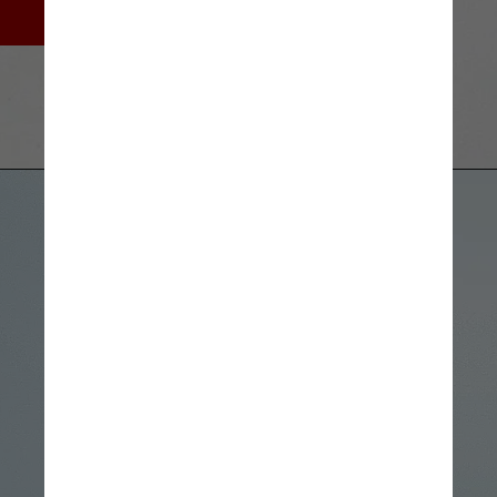
meio milímetro de largura
Northwestern University