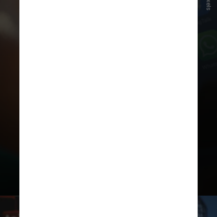
Pexels
Na época,
a iniciativa gerou
controvérsia
e foi questionada
pelo Idec (Instituto de Defesa de
Consumidores) por falta de
transparência