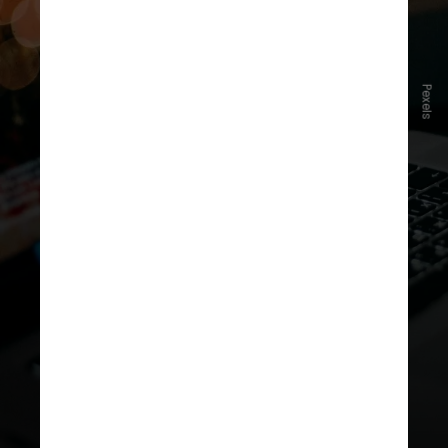
Pexels
Esta atualização expande a prática
adotada pela empresa em 2024,
quando passou a utilizar fotos e
postagens públicas do Instagram e
Facebook para o
treinamento de
sua IA