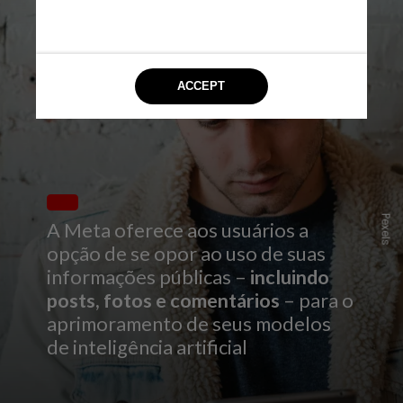
Pexels
A Meta oferece aos usuários a
opção de se opor ao uso de suas
informações públicas –
incluindo
posts, fotos e comentários
– para o
aprimoramento de seus modelos
de inteligência artificial