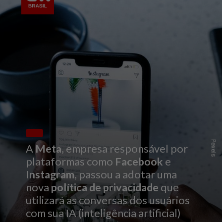
Pexels
A
Meta
, empresa responsável por
plataformas como
Facebook
e
Instagram
, passou a adotar uma
nova
política de privacidade
que
utilizará as conversas dos usuários
com sua IA (inteligência artificial)