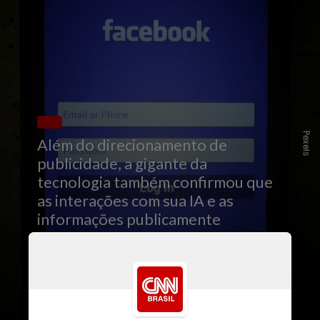
Pexels
Além do direcionamento de
publicidade, a gigante da
tecnologia também confirmou que
as interações com sua IA e as
informações publicamente
disponíveis dos usuários do
Threads serão usadas para treinar
e aprimorar seus sistemas de
inteligência artificial