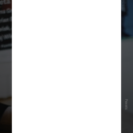
Pexels
A ANPD (Autoridade Nacional de
Proteção de Dados) chegou a
suspender a medida inicialmente,
liberando-a cerca de dois meses