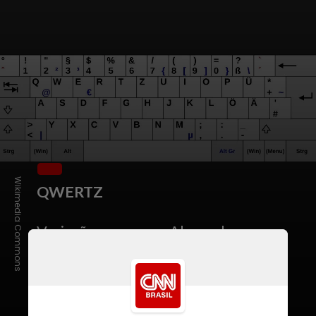
Wikimedia Commons
QWERTZ
Variação comum na Alemanha,
Áustria e outros países da Europa
Central.
A principal alteração está
na inversão entre as teclas “Y” e “Z”,
já que o “Z” é mais frequente em