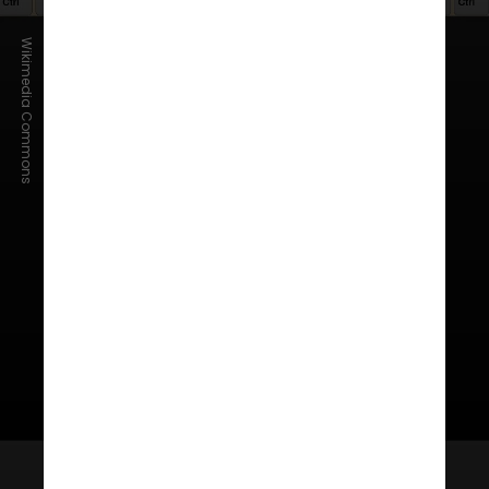
Wikimedia Commons
Dvorak
Foi desenvolvido com o objetivo de
tornar a digitação mais rápida e
confortável, reorganizando as
teclas com base na frequência de
uso das letras e alternância das
mãos.
As consoantes D, H, T, N, S e
as vogais ficam centralizadas, o que
reduz o deslocamento dos dedos