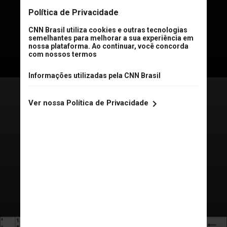
alemão
. Inclui teclas dedicadas a
letras como “ä”, “ö”, “ü” e o símbolo
“ß”