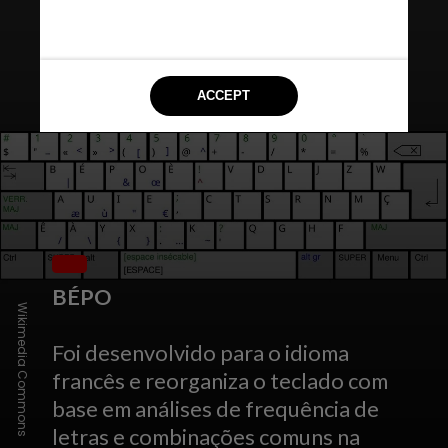
BÉPO
Wikimedia Commons
Foi desenvolvido para o idioma
francês e reorganiza o teclado com
base em análises de frequência de
letras e combinações comuns na