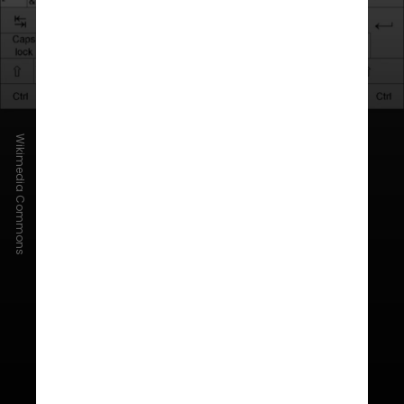
Wikimedia Commons
AZERTY
Sua principal diferença em relação
ao QWERTY está na troca das letras
“A” com “Q” e “Z” com “W”. Além
disso, ele
facilita o acesso a acentos
e caracteres como “é”, “à” e “ç”, o
que atende melhor às necessidades
linguísticas dos falantes de francês