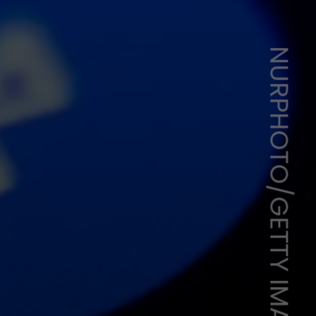
NURPHOTO/GETTY IMAGES