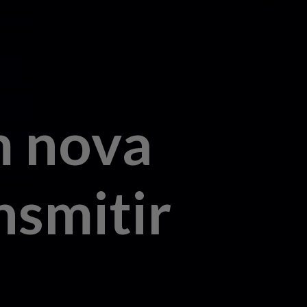
m nova
nsmitir