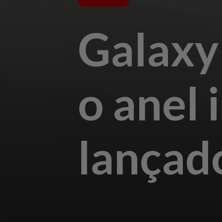
Galaxy 
o anel 
lançado