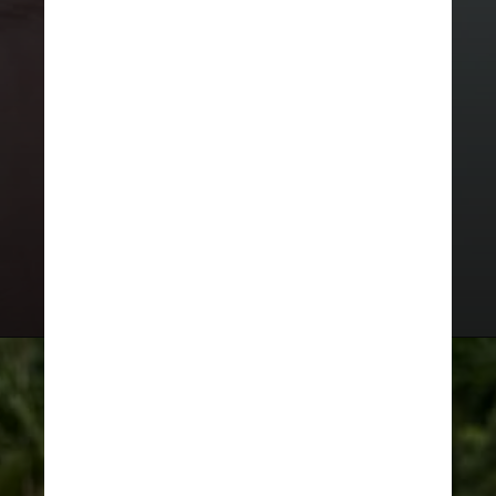
A venda dos aparelhos começa
nesta quarta-feira (17), nas lojas
físicas e on-line. As entregas têm
início no dia 24