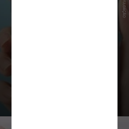
FOTO/DIVULGAÇÃO
A IA também vai atuar para
proporcionar melhores edições de
fotos e até fazer resumos de
anotações