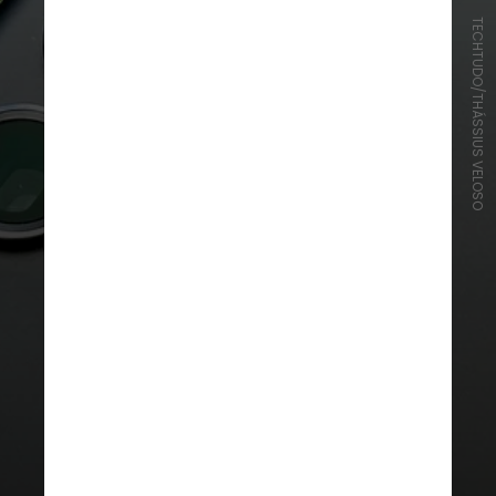
TECHTUDO/THÁSSIUS VELOSO
Agora, é possível ter tradução
simultânea em conversas por
chamada de voz ou até em uma
interação presencial