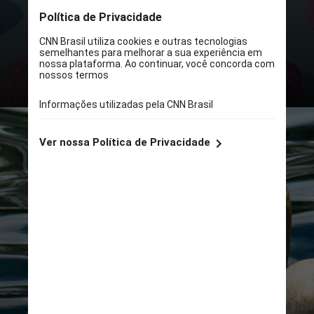
ela está reunindo a maior coleção
de cérebros de cetáceos da
América Latina