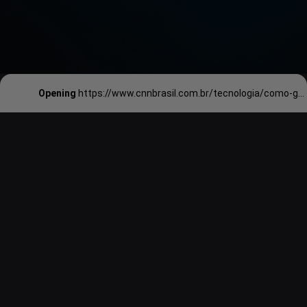
Opening
https://www.cnnbrasil.com.br/tecnologia/como-geladeira-de-cerebros-de-golfinhos-ajuda-a-entender-doencas-em-humanos-e-crise-climatica/#:~:text=Golfinhos%20s%C3%A3o%20considerados%20animais%20excepcionalmente,por%20meio%20de%20an%C3%A1lises%20comparativas.