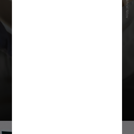
Pexels/Mikhail Nilov
As pesquisas na área podem gerar
informações importantes para
ajudar a entender o impacto das
atividades humanas e auxiliar nas
estratégias de preservação dos
animais