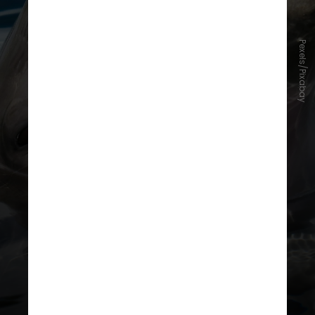
Pexels/Pixabay
Hoje, já são 55 encéfalos de
golfinhos armazenados em uma
geladeira na universidade e
disponíveis para estudos de
similaridades anatômicas entre
espécies