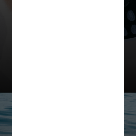
Também têm o potencial de auxiliar
no entendimento do próprio
cérebro humano por meio de
análises comparativas