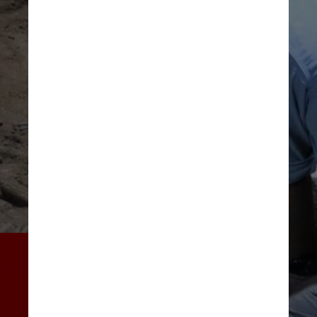
Segundo arqueólogos, o 
esqueleto em questão estava 
sem parte da perna esquerda, 
mas com sinais de que a mesma 