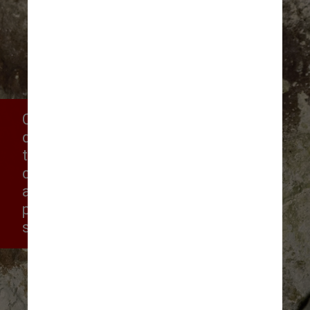
Com isso, existe a hipótese 
dos humanos daquela época 
terem desenvolvido um 
conhecimento profundo de 
anatomia, incluindo técnicas 
para interromper o fluxo 
sanguíneo e antissepsia
Reprodução/Nature