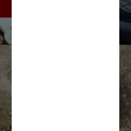
havia sido cuidadosamente 
amputada antes de sua morte
Reprodução/Nature