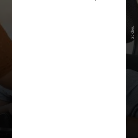
Freepick
Ao usar
modelos de voz
personalizados
, seu sistema de
reconhecimento de fala com
tecnologia de IA
ajuda pessoas com
deficiências de fala a se
comunicarem de forma mais eficaz
com outras pessoas e com
dispositivos digitais