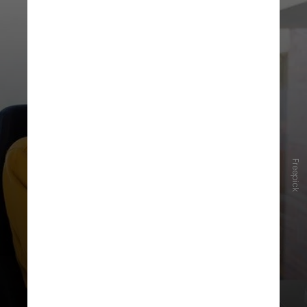
Freepick
“As pessoas estão usando o