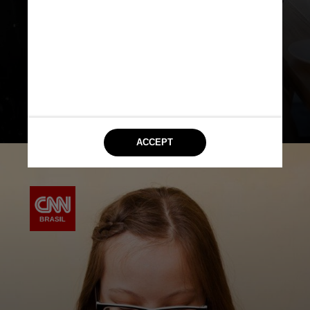
Voiceitt não apenas para
videoconferências, mas para
escrever documentos, e-mails,
postar no LinkedIn e acessar
navegadores da web por voz”,
explicou Smolley