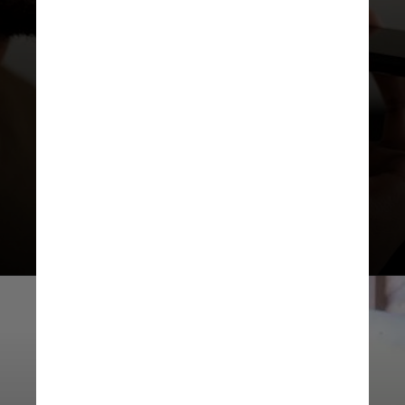
O Voiceitt foi lançado como um
aplicativo em 2021 e operava como
um tradutor vocal simples,
convertendo a fala não padrão em
áudio. A IA é treinada pelo usuário
gravando a si mesmo dizendo cerca
de 200 frases simples de estoque