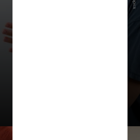
Freepick
A cofundadora da Voiceitt, Sara
Smolley, disse que a ideia original
era facilitar a comunicação
presencial, mas a tecnologia agora
também foi adaptada para
trabalhadores remotos