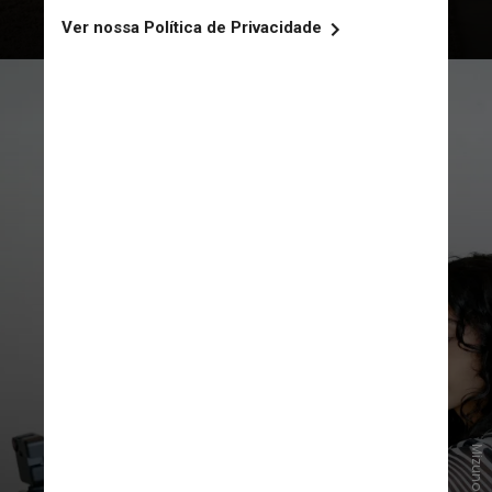
O objetivo é garantir que a
exposição nas plataformas não