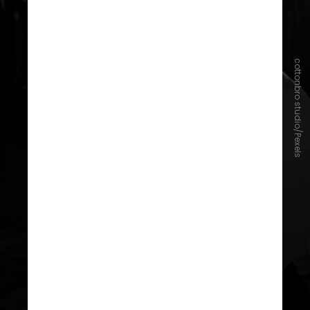
cottonbro studio/Pexels
O CNJ também determina que
sejam observados aspectos como
horários de gravação, duração das
atividades, períodos de descanso,
alimentação, preservação da saúde
física e emocional, além da
manutenção da rotina escolar