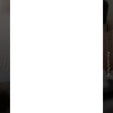
A avaliação será feita caso a caso.
Entre os pontos que deverão ser
Ron Lach/Pexels
analisados pelos magistrados estão
a frequência das postagens, o nível
de exposição da criança, o tipo de
conteúdo produzido e a
possibilidade de pressão ou
exploração por parte de pais ou
responsáveis