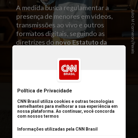
A medida busca regulamentar a
Julia M Cameron/Pexels
presença de menores em vídeos,
transmissões ao vivo e outros
formatos digitais, seguindo as
diretrizes do
novo Estatuto da
Criança e do Adolescente Digital
(ECA Digital)