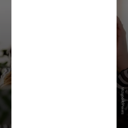
Pelas novas regras, solicitações de
alvará deverão informar dados
como contratos de publicidade,
Mizuno K/Pexels
acordos comerciais, formas de
monetização, parcerias com marcas,
impulsionamento de publicações e
qualquer outra fonte de renda