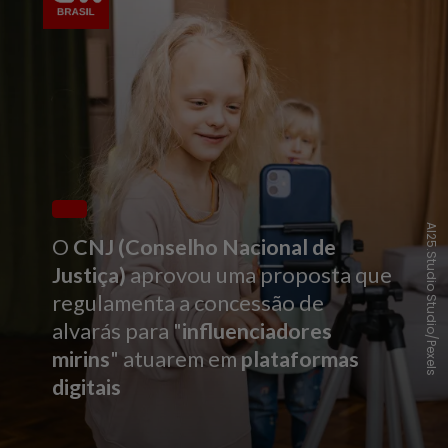
AI25.Studio Studio/Pexels
O
CNJ (Conselho Nacional de
Justiça)
aprovou uma proposta que
regulamenta a concessão de
alvarás para "
influenciadores
mirins
" atuarem em
plataformas
digitais