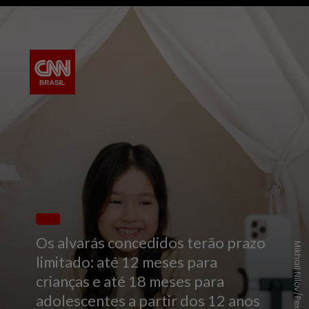
Os alvarás concedidos terão prazo
Mikhail Nilov/Pexels
limitado: até 12 meses para
crianças e até 18 meses para
adolescentes a partir dos 12 anos