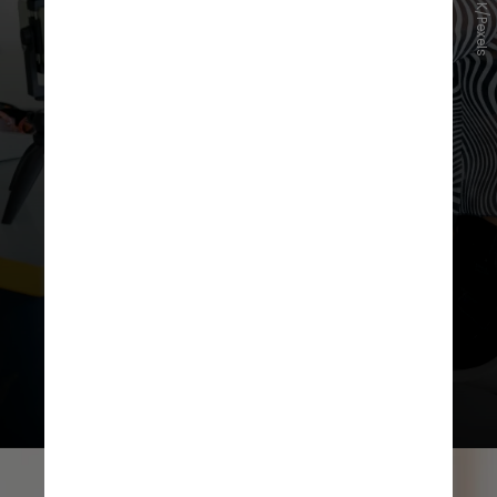
Mizuno K/Pexels
prejudique o desenvolvimento
físico, emocional, social e
educacional de crianças e
adolescentes