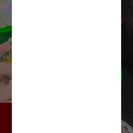
Depois de sua descoberta, a 
cientista recebeu um 
certificado da Nasa por ter 