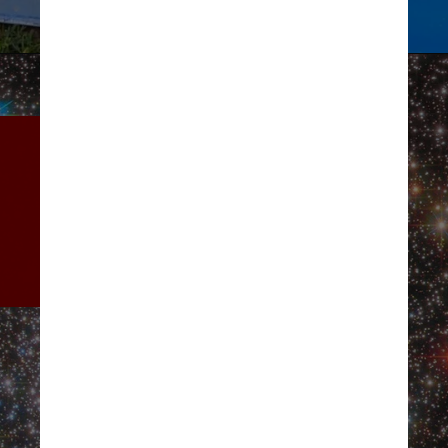
Assim que a inscrição no 
programa é realizada, os 
estudantes recebem um 
pacote de imagens de um 
telescópio que fica no Havaí 
para observar e analisar