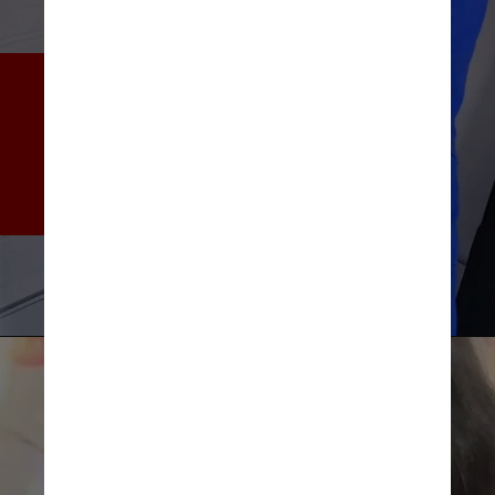
Durante a sua análise do 
primeiro pacote de imagens, 
Mariana conseguiu encontrar 
um asteroide que nunca antes 
tinha sido detectado
Instagram/@marimilenastudies