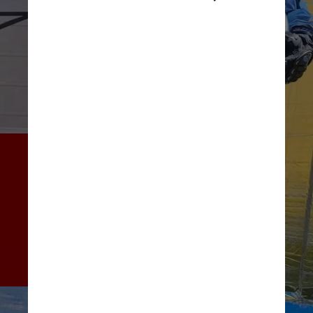
Aos 18 anos de idade, em 
fevereiro do ano passado, a 
jovem entrou para o programa 
Caça-Asteroides, que é uma 
iniciativa da NASA com a 
União Internacional de 
Pesquisa Astronômica
Instagram/@marimilenastudies