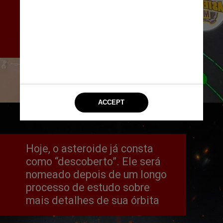
participado da campanha, 
além de uma medalha do 
Ministério da Ciência e 
Tecnologia
Instagram/@marimilenastudies
Hoje, o asteroide já consta 
como “descoberto”. Ele será 
nomeado depois de um longo 
processo de estudo sobre 
mais detalhes de sua órbita