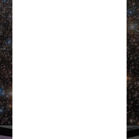
ESA/Hubble & NASA, E. Noyola, R. Cohen