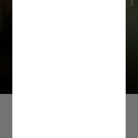
O trabalho integra o projeto
“
Efeitos da dinâmica social na
difusão de novos comportamentos
em grupos de macacos-prego
(
Sapajus libidinosus
) que habitam a
caatinga do Parque Nacional Serra
da Capivara
”