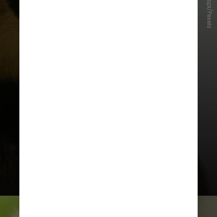
Italo Crespi/Pexels
Além da influência da tolerância
social, jovens que ainda não haviam
aprendido a tarefa eram mais
propensos a observar e aprender
com machos adultos bem-
sucedidos do grupo