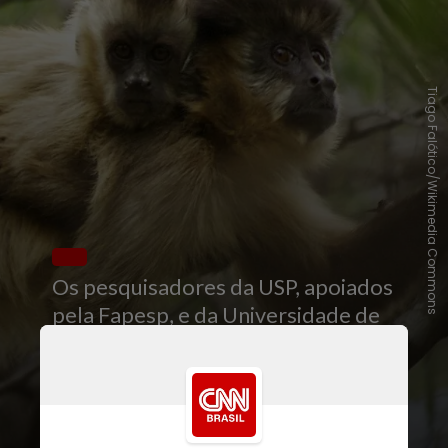
Tiago Falótico/Wikimedia Commons
Os pesquisadores da USP, apoiados
pela Fapesp, e da Universidade de
Durham, no Reino Unido,
observaram que parceiros de
atividades coletivas, como catação
de parasitas e brincadeiras, têm