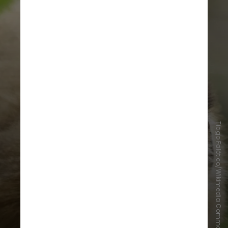
Tiago Falótico/Wikimedia Commons