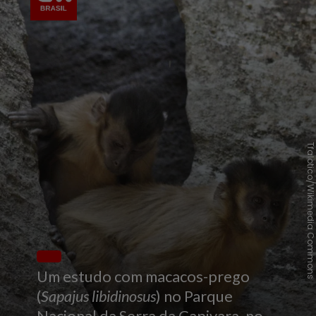
Tfalotico/Wikimedia Common
Um estudo com macacos-prego
(
Sapajus libidinosus
) no Parque