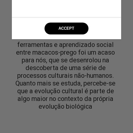
A descoberta do uso de
ferramentas e aprendizado social
entre macacos-prego foi um acaso
para nós, que se desenrolou na
descoberta de uma série de
processos culturais não-humanos.
Quanto mais se estuda, percebe-se
que a evolução cultural é parte de
algo maior no contexto da própria
evolução biológica