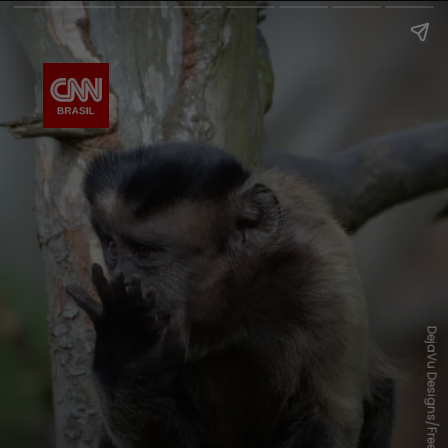
DejaVu Designs/Freepik