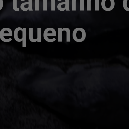
 tamanho 
pequeno