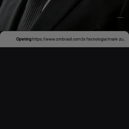
Opening
https://www.cnnbrasil.com.br/tecnologia/mark-zuckerberg-aceita-desafio-de-luta-corpo-a-corpo-proposto-por-elon-musk