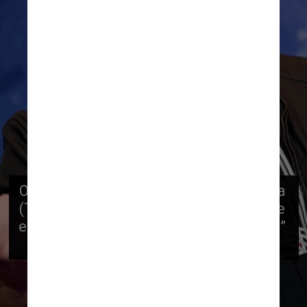
O proprietário do Twitter e CEO da Tesla 
(TSLA), Musk, recentemente twittou que 
estaria “pronto para uma briga no ringue” 
com Zuckerberg, CEO da Meta