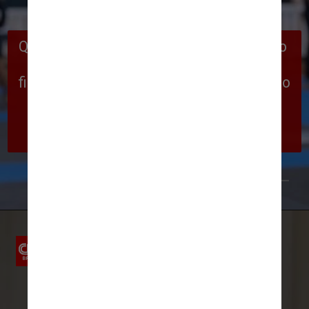
Quem venceria em uma luta no ringue, no 
entanto, ainda não se sabe. Musk é 
fisicamente maior que Zuckerberg, mas o 
chefe do Meta pratica jiu-jitsu, a arte 
marcial japonesa, e conquistou ouro e 
prata em um torneio em maio
Getty Images