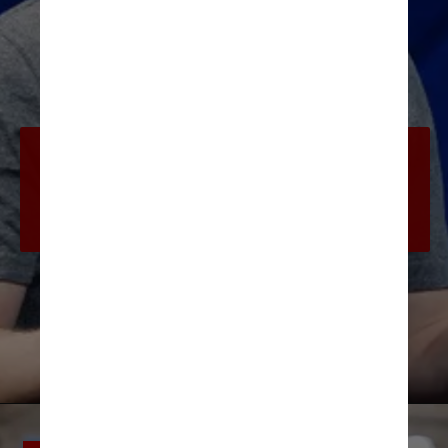
Em um story no Instagram, Zuckerberg 
revidou postando uma captura de tela 
do tweet de Musk com a legenda: 
“Envie-me a localização”
Getty Images