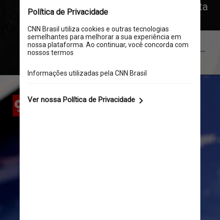
acertar suas contas em uma luta 
no ringue
Getty Images