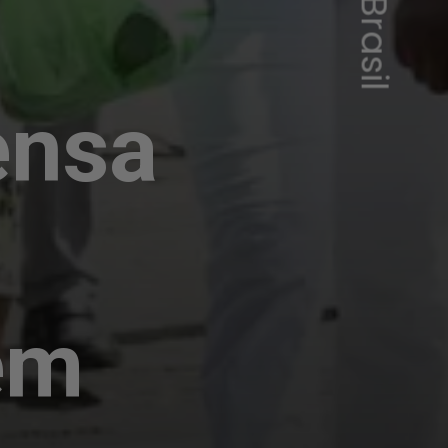
ensa
 em