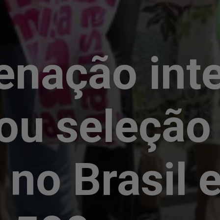
enação int
ou seleção
 no Brasil