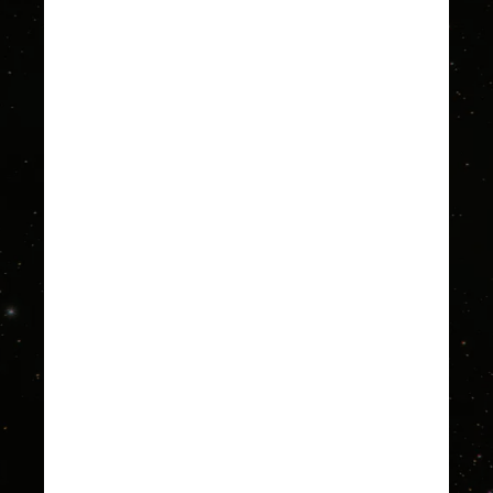
fará seis sobrevoos totais em 
Mercúrio antes de entrar em 
órbita ao redor do planeta em 
dezembro de 2025
Unsplash