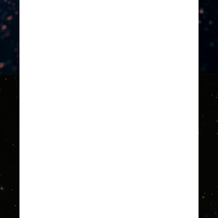
Unsplash
A missão, administrada em 
conjunto pela ESA e pela 
Agência de Exploração 
Aeroespacial do Japão 
(JAXA), foi lançada em 
outubro de 2018. Ao todo, 