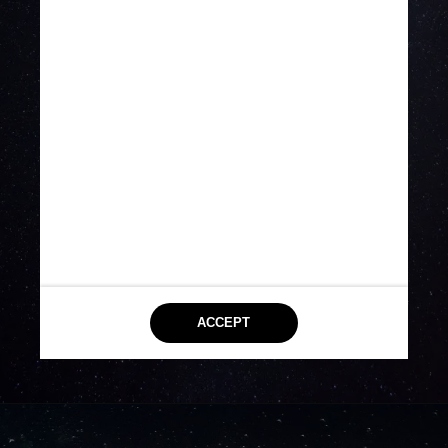
a Mercury Planetary Orbiter 
liderada pela ESA e a 
Mercury Magnetospheric 
Orbiter (Mio), da JAXA
Unsplash