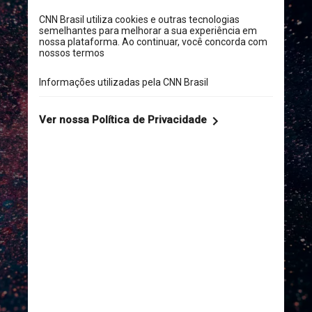
“BepiColombo está agora o 
mais perto de Mercúrio que 
conseguirá neste primeiro de 
seis sobrevoos”, disse a 
Agência Espacial Europeia 
(ESA) no Twitter. Durante o 
sobrevoo, BepiColombo coletou 
dados científicos e imagens e 
os enviando de volta à Terra