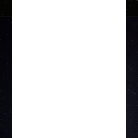
A missão irá, na verdade, 
colocar duas sondas em 
órbita ao redor de Mercúrio: 