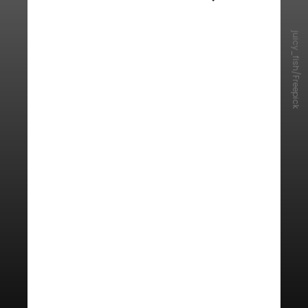
juicy_fish/Freepick
É recomendável deixar a bateria
chegar a 0% para carregar?
Esse componente do celular tem
um número definido de ciclos
completos até o fim de sua vida útil.
Entretanto, fazendo cargas
menores, ao invés de deixá-la
chegar a 0%, é possível aumentar a
duração da bateria