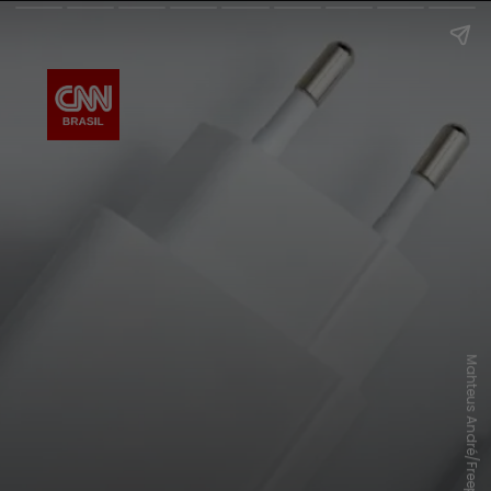
Mahteus André/Freepick