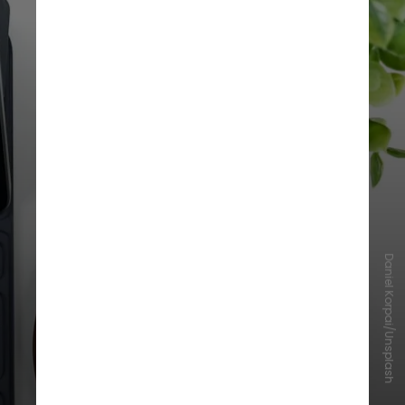
Daniel Korpai/Unsplash
Pode tirar o aparelho da tomada
sem ter carregado completamente?