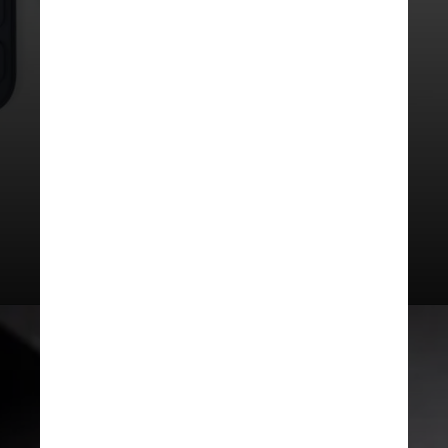
Sim! Como as baterias de lítio não
precisam, como falamos, chegar a
0% para fazer uma carga adequada,
não existe problema em tirar o
celular da tomada antes de 100%