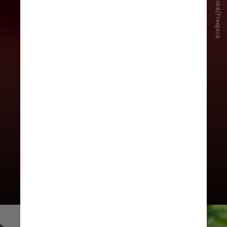
Matheus André/Freepick
Carregadores falsos são
confiáveis?
A resposta é não. Por serem mal
projetados, podem não passar uma
tensão suficiente, danificando a
bateria. O risco é que eles a
esquentem, a carreguem de forma
inadequada e diminuam a vida útil
dessa parte do celular