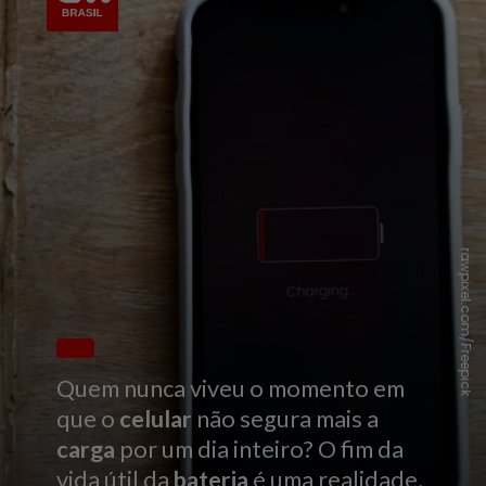
rawpixel.com/Freepick
Quem nunca viveu o momento em
que o
celular
não segura mais a
carga
por um dia inteiro? O fim da
vida útil da
bateria
é uma realidade,