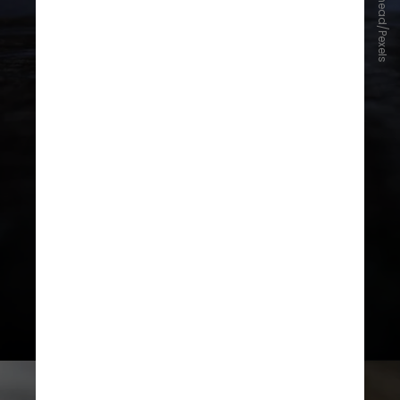
Nothing Ahead/Pexels
Sim, com certeza. Apesar do
aparelho ser resistente a imersão
temporária, manchas estéticas
podem e vão acontecer nos
materiais. Mesmo que não entre
água no dispositivo, ele pode ficar
esteticamente danificado