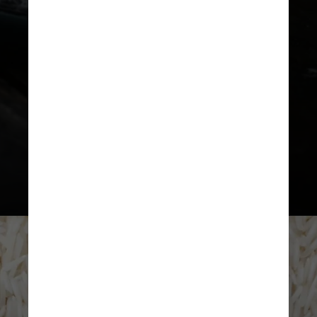
que a situação não seja uma
sentença de morte para o aparelho