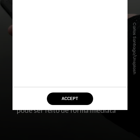
Carlos Santiago/Unsplash
Quando pode voltar a usar o
celular depois de molhar?
Se a pessoa tem um aparelho capaz
de lidar com a umidade e com
ambientes molhados, basta
aguardar, secar as portas e, após
seco, usar normalmente o
carregador. O uso do celular em si
pode ser feito de forma imediata