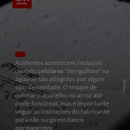
Acidentes acontecem, inclusive
quando
celulares
"mergulham" na
água ou são atingidos por algum
Pixabay
tipo de umidade. O truque de
colocar o aparelho no arroz até
pode funcionar, mas é importante
seguir as instruções do fabricante
para não surgirem danos
permanentes