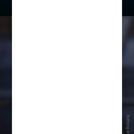
Existe algum risco em deixá-lo
molhado?