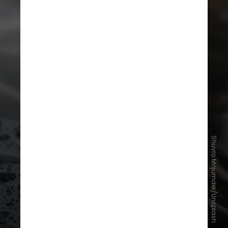
Shuvro Mojumder/Unsplash
O que ocorre caso esse limite seja
ultrapassado?
Cada caso é um caso. Apesar de
ultrapassar o limite de água e de
tempo recomendados, pode ser