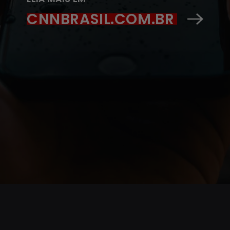
CNNBRASIL.COM.BR