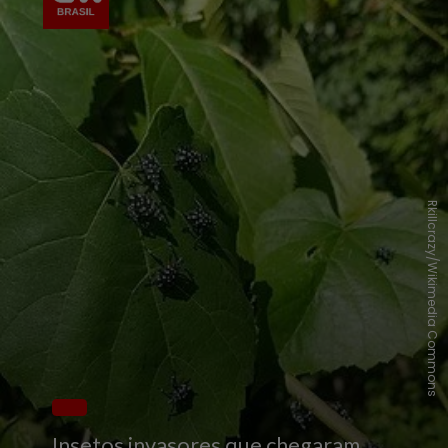
Rkillcrazy/Wikimedia Commons
Insetos invasores que chegaram