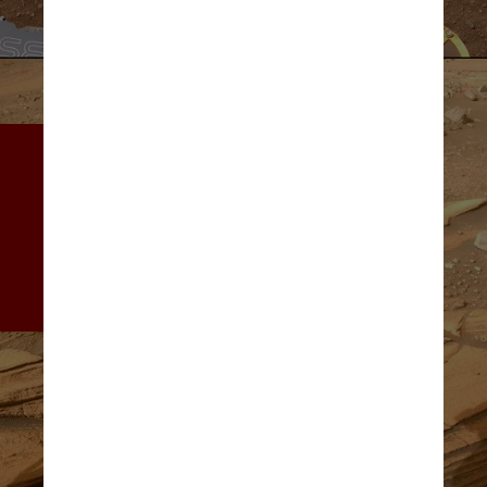
A característica geológica em 
forma de leque, uma vez 
presente onde um rio 
convergia com um lago, 
preserva camadas históricas 
em rochas sedimentares