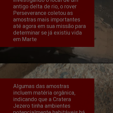
antigo delta de rio, o rover 
Perseverance coletou as 
amostras mais importantes 
até agora em sua missão para 
determinar se já existiu vida 
em Marte
Algumas das amostras 
incluem matéria orgânica, 
indicando que a Cratera 
Jezero tinha ambientes 
potencialmente habitáveis ​​há 