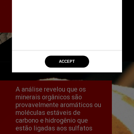
luz negra sofisticada para 
descobrir produtos químicos, 
minerais e matéria orgânica
NASA/JPL-Caltech/ASU/MSSS
A análise revelou que os 
minerais orgânicos são 
provavelmente aromáticos ou 
moléculas estáveis de 
carbono e hidrogênio que 
estão ligadas aos sulfatos