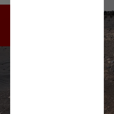
Uma das rochas, apelidada de 
Wildcat Ridge, provavelmente 
se formou quando lama e 
areia se estabeleceram em 
um lago de água salgada