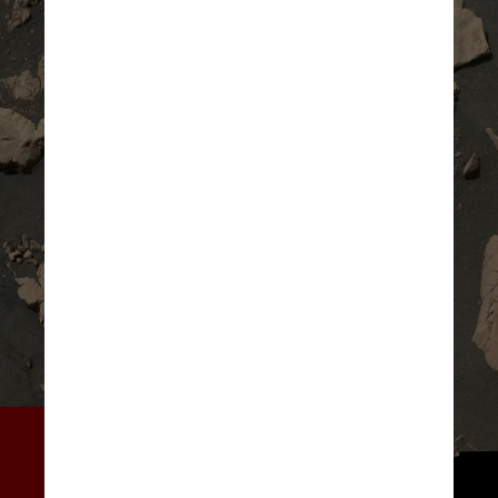
O rover raspou a superfície da 
rocha e a analisou com um 
laser que funciona como uma 