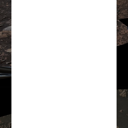
NASA/JPL-Caltech/ASU/MSSS