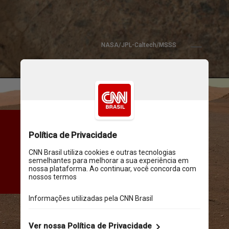
NASA/JPL-Caltech/MSSS
O local do delta torna a 
Cratera Jezero, que se 
estende por 45 quilômetros, 
de interesse particularmente 
alto para a equipe da Nasa