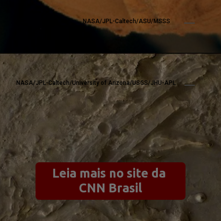
NASA/JPL-Caltech/ASU/MSSS
NASA/JPL-Caltech/University of Arizona/USGS/JHU-APL
Leia mais no site da 
CNN Brasil