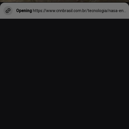
Opening
https://www.cnnbrasil.com.br/tecnologia/nasa-encontra-materia-organica-que-indica-vida-em-marte/