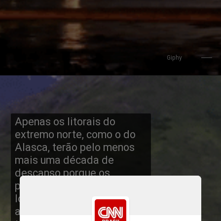
Giphy
Apenas os litorais do 
extremo norte, como o do 
Alasca, terão pelo menos 
mais uma década de 
descanso porque os 
processos geológicos de 
longo prazo estão levando 
ao aumento dessas áreas 