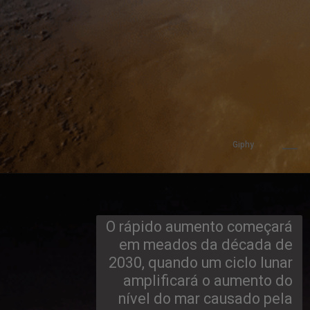
Giphy
O rápido aumento começará 
em meados da década de 
2030, quando um ciclo lunar 
amplificará o aumento do 
nível do mar causado pela 