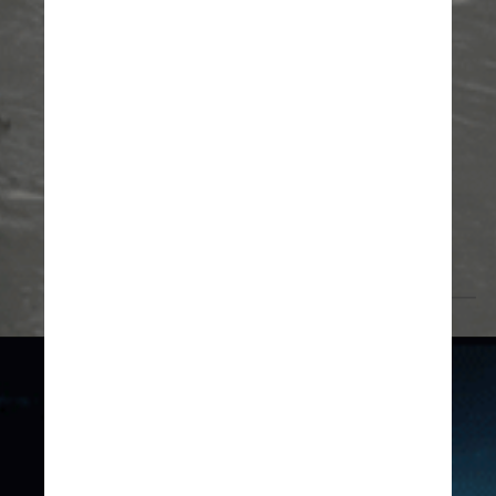
A projeção é que essas enchentes 
ocorrerão em aglomerados com 
duração de um mês ou mais na 
década de 2030, dependendo das 
posições da lua, da Terra e do sol. 
Algumas cidades podem ver 
enchentes a cada um ou dois dias
Giphy