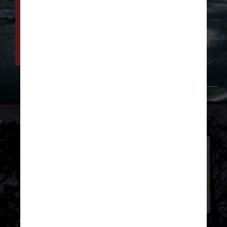
amplifica as marés – o 
que significa que as 
marés altas ficam mais 
altas e as marés baixas 
ficam mais baixas
Giphy
Isso se deve à forma como 
uma oscilação na órbita da lua 
se combina com a elevação do 
nível do mar. A oscilação não é 
nova – foi relatada pela 
primeira vez em 1728