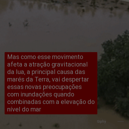
Mas como esse movimento 
afeta a atração gravitacional 
da lua, a principal causa das 
marés da Terra, vai despertar 
essas novas preocupações 
com inundações quando 
combinadas com a elevação do 
nível do mar
Giphy