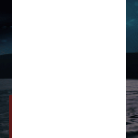
A razão para essa onda 
esperada está ligada ao 
ciclo de 18,6 anos da lua. 
Neste momento, o ciclo 
está na metade que 