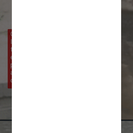
O estudo é o primeiro a 
levar em consideração 
todas as causas oceânicas 
e astronômicas conhecidas 
para inundações, disse a 
agência em um 
comunicado à imprensa
Giphy