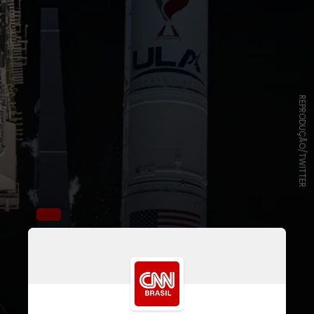
REPRODUÇÃO/TWITTER
O sistema Medidor de Massa com
Frequências de Rádio (RFMG) vai
fazer sua estreia embarcado no
módulo de pouso Nova-C, da