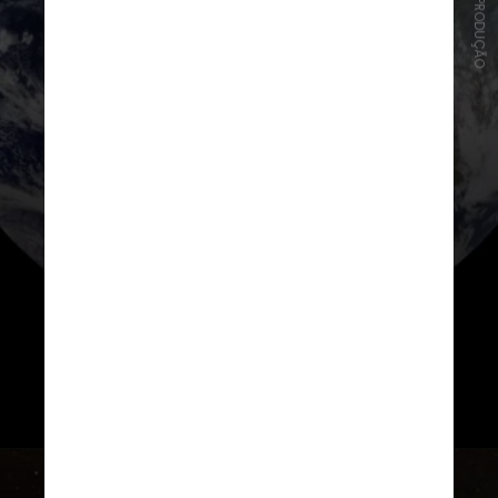
NASA/REPRODUÇÃO
No espaço, a quase ausência de
gravidade torna a tarefa mais difícil,
uma vez que o fluído se espalha
pelo tanque