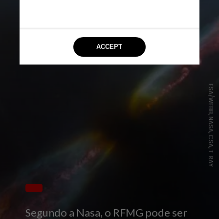
ESA/WEBB, NASA, CSA, T. RAY
Segundo a Nasa, o RFMG pode ser