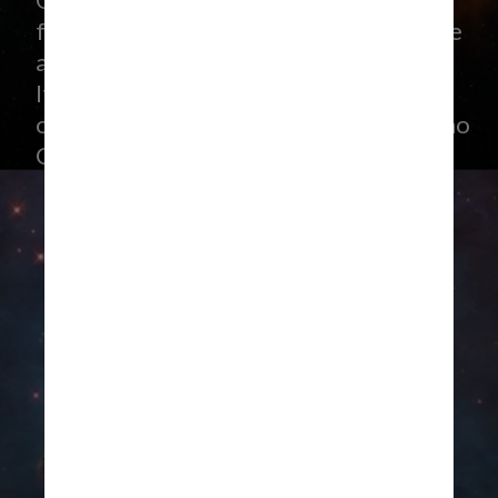
O registro tem 1,5 bilhão de pixels e foi
feito pelo telescópio VST, que pertence
ao Instituto Nacional de Astrofísica da
Itália e instalado pelo ESO no seu
observatório no deserto do Atacama, no
Chile