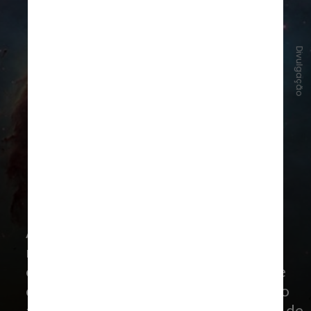
Divulgação
A imagem é resultado de um grande
mosaico feito a partir de centenas de
outras imagens separadas. Isso porque
cada imagem individual foi obtida com o
auxílio de filtros que deixam passar luz de