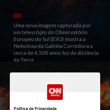
Uma nova imagem capturada por
um telescópio do Observatório
Europeu do Sul (ESO) mostra a
Nebulosa da Galinha Corredora a
cerca de 6.500 anos-luz de distância
da Terra