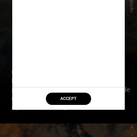
Divulgação
Nebulosas são tidas como grandes
berçários de estrelas, já que acumulam
poeira cósmica e hidrogênio oriundos de
restos de estrelas que podem se
aglutinar e dar origem a novas