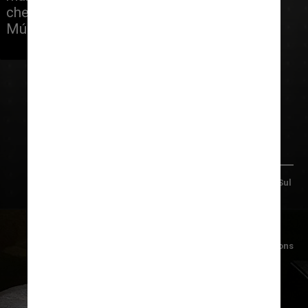
chefe do Instituto de Estudos de 
Múmias da Eurac Research
Foto/Museu de Arqueologia de Tirol do Sul 
Foto/Wikimediacommons