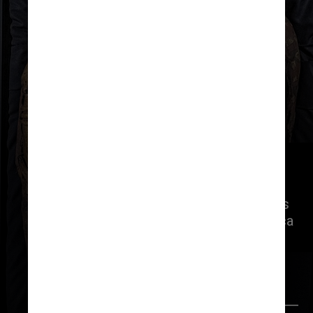
A análise de sua composição 
genética revelou que a múmia de 
5.300 anos tinha pele escura, olhos 
escuros e provavelmente era careca