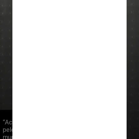
“Acreditava-se anteriormente que sua 
pele escureceu durante o processo de 
mumificação”, disse Albert Zink, 