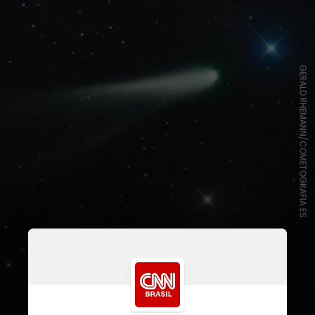
GERALD RHEMANN/COMETOGRAFIA.ES
Em 1764, o astrônomo Charles
Messier estava listando objetos
celestes difusos para que não