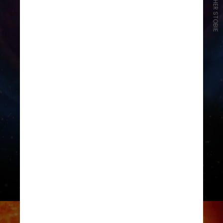
CHRISTOPHER STOBIE
Na foto publicada pela Nasa, é
possível ver as cores que formam a
nebulosa emitidas por diferentes
elementos: vermelho (enxofre),
verde (hidrogênio) e azul (oxigênio)