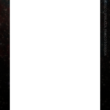
FRANCESCO SFERLAZZA, FRANCO SGUEGLIA
A
Nebulosa do Haltere
foi o 27º
objeto listado por Messier e, por
isso, também é conhecida como
M27