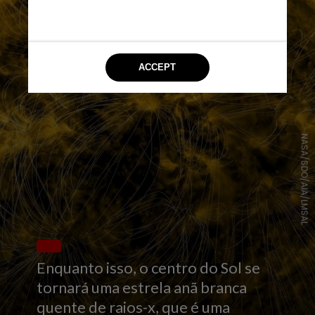
NASA/SDO/AIA/LMSAL
Enquanto isso, o centro do Sol se
tornará uma estrela anã branca
quente de raios-x, que é uma