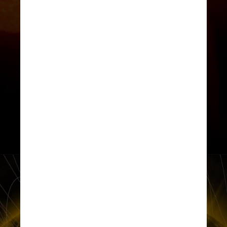
Em cerca de 6 milhões de anos, o
nosso Sol deve passar a lançar seus
gases externos no espaço, dando
origem a uma nuvem composta de
poeira espacial, hidrogênio e
plasma