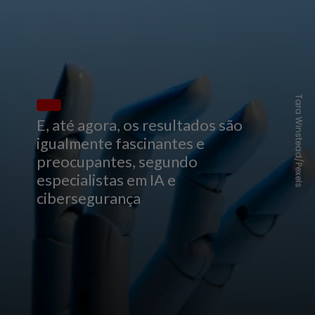
Tara Winstead/Pexels
E, até agora, os resultados são
igualmente fascinantes e
preocupantes, segundo
especialistas em IA e
cibersegurança