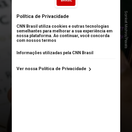
Sanket Mishra/Pexels
Embora Moltbook seja um
trocadilho com Facebook e o nome
do sistema de agentes de IA que
ajudou a construí-lo, o site se
parece mais com o Reddit. E, em vez
de usuários humanos, são os
agentes de IA que criam posts e
interagem