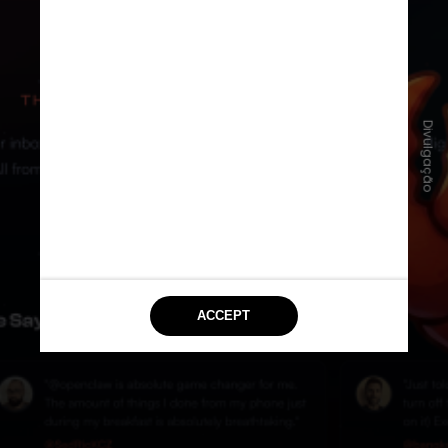
Divulgação
A rede social foi criada por Matt
Schlicht, que disse ao New York
Times que seu próprio agente de IA
OpenClaw construiu o site sob sua
direção