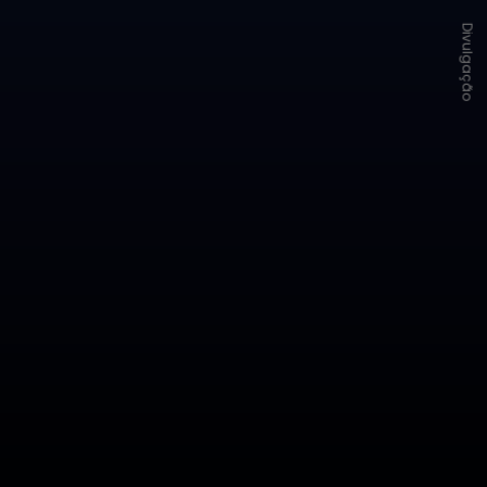
Divulgação
OpenClaw é um novo assistente de
código aberto, executado
localmente, que pode realizar
ações em qualquer coisa em seu
computador — e na internet — em
seu nome, como mandar e-mails e
dar lembretes