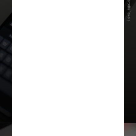
Matheus Bertelli/Pexels
de agentes registrados (embora
pesquisadores tenham descoberto
que um humano pode registrar
múltiplos usuários) e tornou-se o
assunto do momento no Vale do
Silício