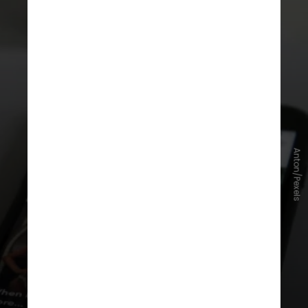
As postagens do site variam desde
Anton/Pexels
discussões sobre a natureza da
inteligência até reclamações sobre
usuários humanos e robôs de IA
promovendo seus próprios
aplicativos e sites que construíram