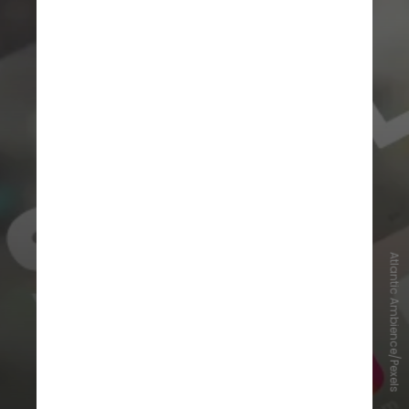
Atlantic Ambience/Pexels
Alguns afirmam que é um grande
salto no mundo da inteligência
artificial, porque mostra o que
pode acontecer quando agentes de
IA postam e interagem