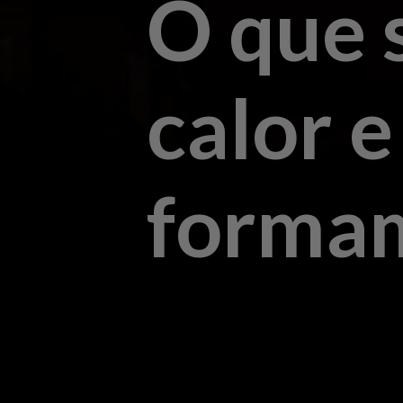
O que 
calor e
forma