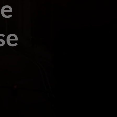
de
se