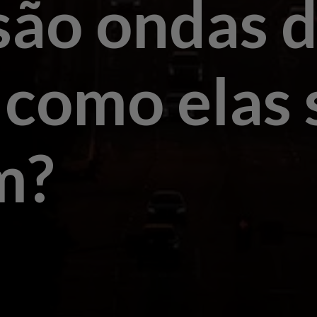
são ondas 
 como elas 
m?