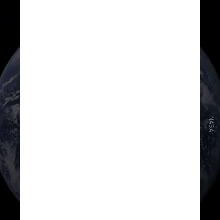
NASA
Pode acontecer de novo?
A existência e posterior separação
da Pangeia faz parte de um ciclo
maior conhecido como "ciclo dos