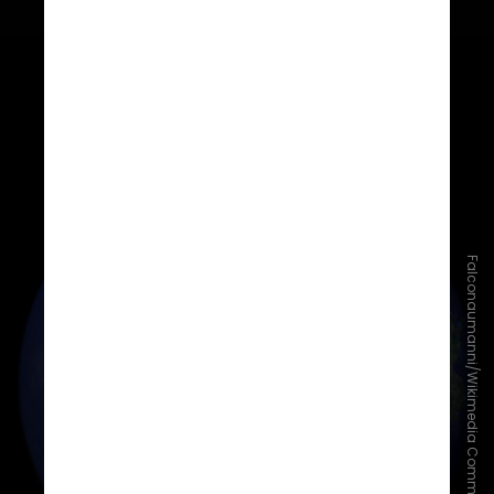
Falconaumanni/Wikimedia Commons
Com essas evidências, Wegener