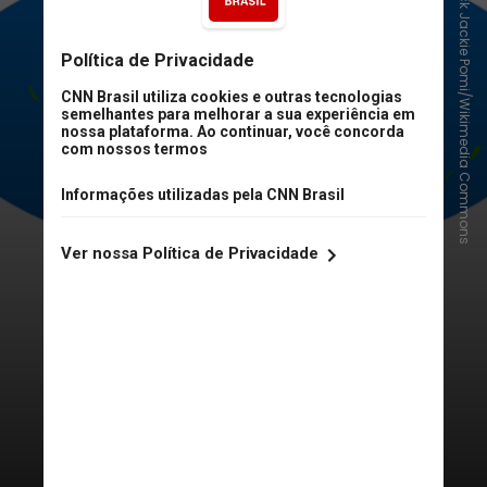
Jack Jackie Pomi/Wikimedia Commons
O início de tudo
A hipótese de que os continentes
estiveram unidos no passado é bem
antiga. Ainda no século 16, o
cartógrafo e geógrafo
Abraham
Ortelius
teria observado como as
regiões costeiras da América e
Europa/África pareciam se encaixar