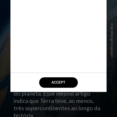
Carl Wang/Unsplash
Segundo um artigo da Nature, esse
processo de junção e separação
continental se repete a cada 600
milhões de anos. Ou seja: a Pangeia
não é o primeiro supercontinente
do planeta. Esse mesmo artigo
indica que Terra teve, ao menos,
três supercontinentes ao longo da
história