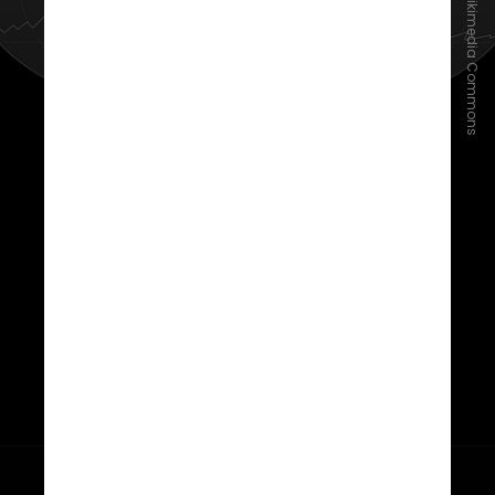
Fama Clamosa/Wikimedia Commons
A teoria, porém, só foi melhor
desenvolvida depois pelo
meteorologista alemão Alfred
Wegener. Além do encaixe dos
continentes observado, Wegener
apontou para variações de rochas e
de fósseis de animais e plantas
registrados em regiões hoje
separadas pelo Oceano Atlântico