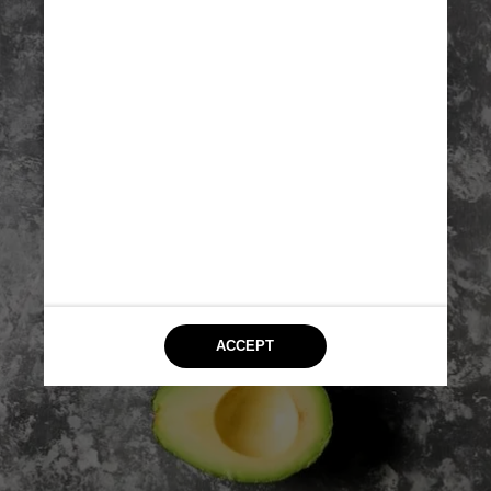
Saint Martins. Demorou oito 
meses para aperfeiçoar a 
receita, diz Shokouhi