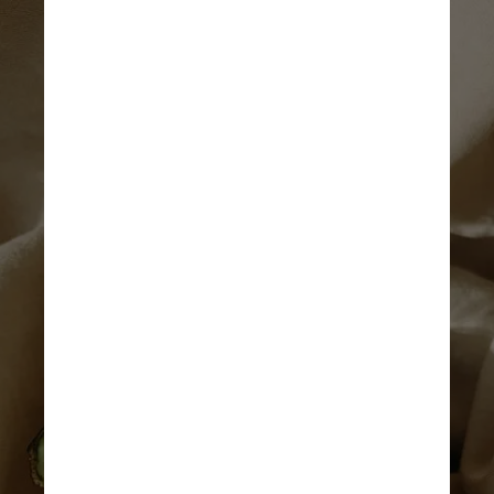
À primeira vista, a versão 
ecologicamente correta do 
abacate é indistinguível do 
real. Feita com cera de 
abelha e corante alimentar 
natural contendo espinafre e 
pó de carvão, a pele da fruta 
imita a casca do abacate