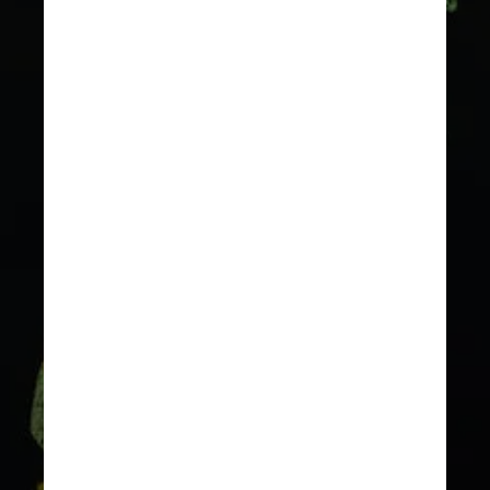
Já o conteúdo do abacate 
alternativo é feito com quatro 
ingredientes simples: favas 
como base, maçã para frescor, 
óleo de canola prensado a frio 
para cremosidade e uma pitada 
de avelã. Uma castanha inteira 
ou avelã é usada para o caroço