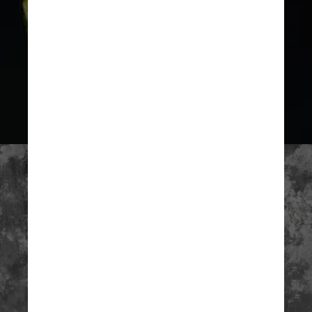
Imagem ilustrativa/Unsplash
O abacate foi desenvolvido 
como parte do mestrado em 
Material Futures de Shokouhi 
na escola de arte Central 