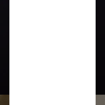
londrina Arina Shokouhi 
decidiu desenvolver uma 
alternativa ecológica ao 
abacate. “Pode ser 
realmente uma solução 
positiva e devemos apenas 
adotá-la porque sabemos 
que não podemos continuar 
vivendo assim”