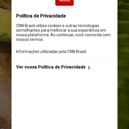
significativo para o meio 
ambiente: aproximadamente 
2.000 litros de água são 
usados 
para cultivar apenas 
um quilo de abacate, 
enquanto as florestas são 
derrubadas para dar espaço 
aos abacateiros