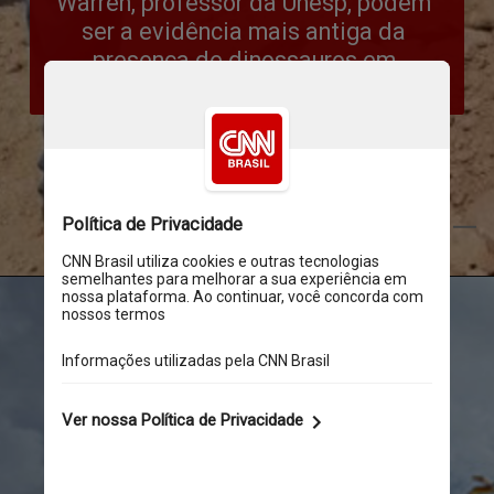
Warren, professor da Unesp, podem 
ser a evidência mais antiga da 
presença de dinossauros em 
território paulista
Divulgação