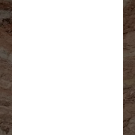
O impacto dos pisões ainda 
teria deformado a estrutura 
de sedimentos que formavam 
o solo, deixando marcas que o 
tempo preservou