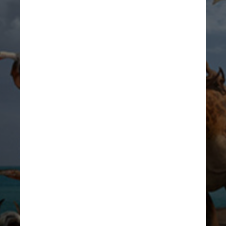
Segundo o estudo, os dinossauros 
em questão mediam até seis 
metros de comprimento e 