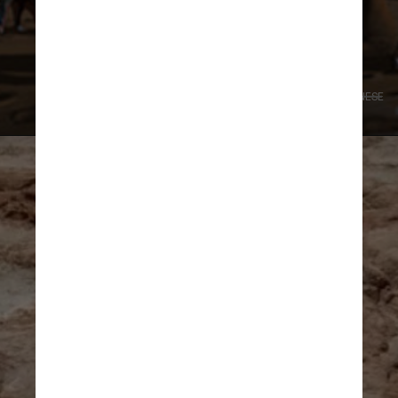
pesavam cerca de dez toneladas
ZHAO CHUANG E WANG XIAOLIN INSTITUTE OF VERTEBRATE 
PALEONTOLOGY AND PALEOANTHROPOLOGY (IVPP) OF THE CHINESE 
ACADEMY OF SCIENCES