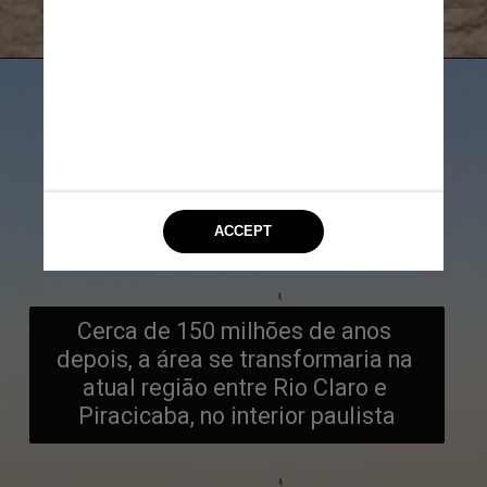
Reprodução/Twitter
Cerca de 150 milhões de anos 
depois, a área se transformaria na 
atual região entre Rio Claro e 
Piracicaba, no interior paulista