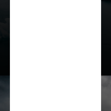
Um relatório publicado pela ONU
indica que, considerando um
aumento de 2°C na temperatura do
planeta,
é esperado que grande
parte da Groenlândia e da Antártida
derretam