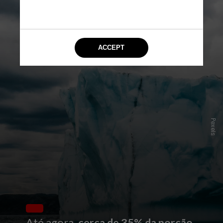
Pexels
Até agora,
cerca de 35% da porção