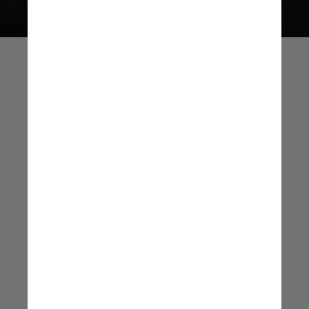
Os efeitos do
aquecimento global e das
mudanças no permafrost
provavelmente reduzirão
ainda mais a estabilidade