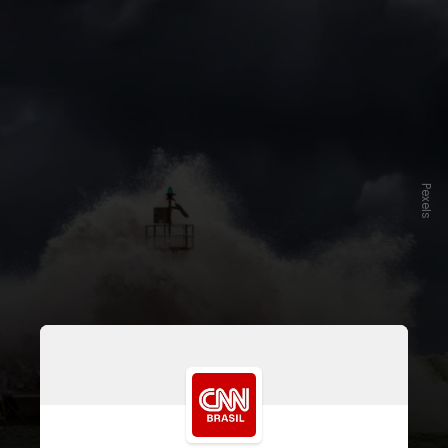
Pexels
Um estudo publicado na revista
The Seismic World
registrou, na
análise do megatsunami,
ondas que