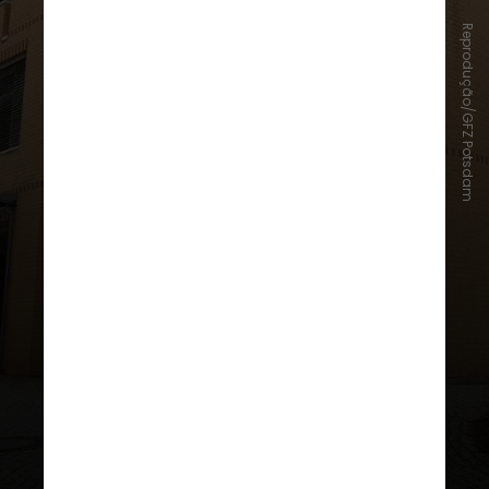
Reprodução/GFZ Potsdam
Os cientistas do
Centro Alemão de
Pesquisa em Geociências (GFZ
)
analisaram dados da Agência
Espacial Europeia e dos
satélites
Dove espalhados ao redor do
mundo