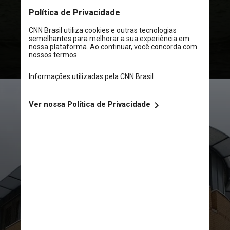
iam de um lado para o outro
até 5
quilômetros de distância do ponto
de início