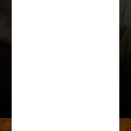
Durante décadas, os cientistas
debateram o que estaria por trás
da extinção ou do rápido declínio
desses grandes animais