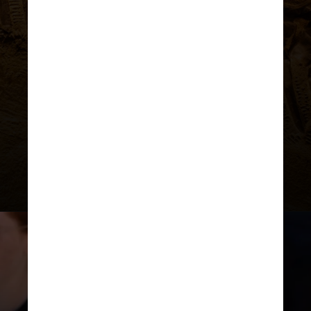
O grupo que acredita que
os humanos modernos caçaram
os animais até que eles fossem
completamente extintos
UNSPLASH