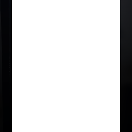
UNSPLASH
A pesquisa aponta que a extinção
dessas criaturas corresponde
aproximadamente ao espalhamento
dos humanos modernos pelo globo