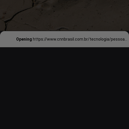
Opening
https://www.cnnbrasil.com.br/tecnologia/pessoas-nao-o-clima-causaram-extincao-de-animais-gigantes-diz-estudo/